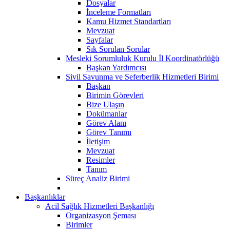
Dosyalar
İnceleme Formatları
Kamu Hizmet Standartları
Mevzuat
Sayfalar
Sık Sorulan Sorular
Mesleki Sorumluluk Kurulu İl Koordinatörlüğü
Başkan Yardımcısı
Sivil Savunma ve Seferberlik Hizmetleri Birimi
Başkan
Birimin Görevleri
Bize Ulaşın
Dokümanlar
Görev Alanı
Görev Tanımı
İletişim
Mevzuat
Resimler
Tanım
Süreç Analiz Birimi
Başkanlıklar
Acil Sağlık Hizmetleri Başkanlığı
Organizasyon Şeması
Birimler