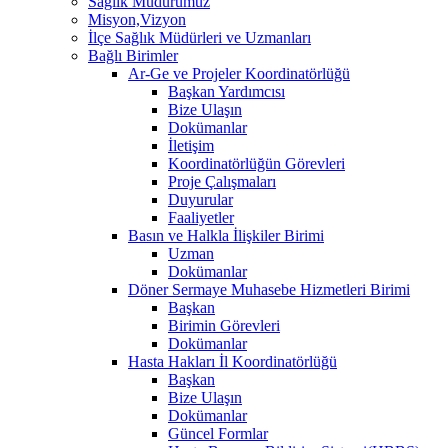
Sağlık Müdürümüz
Misyon,Vizyon
İlçe Sağlık Müdürleri ve Uzmanları
Bağlı Birimler
Ar-Ge ve Projeler Koordinatörlüğü
Başkan Yardımcısı
Bize Ulaşın
Dokümanlar
İletişim
Koordinatörlüğün Görevleri
Proje Çalışmaları
Duyurular
Faaliyetler
Basın ve Halkla İlişkiler Birimi
Uzman
Dokümanlar
Döner Sermaye Muhasebe Hizmetleri Birimi
Başkan
Birimin Görevleri
Dokümanlar
Hasta Hakları İl Koordinatörlüğü
Başkan
Bize Ulaşın
Dokümanlar
Güncel Formlar