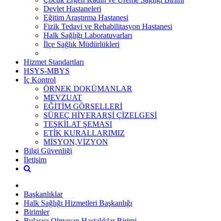
Devlet Hastaneleri
Eğitim Araştırma Hastanesi
Fizik Tedavi ve Rehabilitasyon Hastanesi
Halk Sağlığı Laboratuvarları
İlçe Sağlık Müdürlükleri
Hizmet Standartları
HSYS-MBYS
İç Kontrol
ÖRNEK DOKÜMANLAR
MEVZUAT
EĞİTİM GÖRSELLERİ
SÜREÇ HİYERARŞİ ÇİZELGESİ
TEŞKİLAT ŞEMASI
ETİK KURALLARIMIZ
MİSYON,VİZYON
Bilgi Güvenliği
İletişim
Başkanlıklar
Halk Sağlığı Hizmetleri Başkanlığı
Birimler
Bulaşıcı Olmayan Hastalıklar Birimi