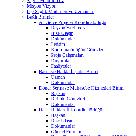
Sağlık Müdürümüz
Misyon,Vizyon
İlçe Sağlık Müdürleri ve Uzmanları
Bağlı Birimler
Ar-Ge ve Projeler Koordinatörlüğü
Başkan Yardımcısı
Bize Ulaşın
Dokümanlar
İletişim
Koordinatörlüğün Görevleri
Proje Çalışmaları
Duyurular
Faaliyetler
Basın ve Halkla İlişkiler Birimi
Uzman
Dokümanlar
Döner Sermaye Muhasebe Hizmetleri Birimi
Başkan
Birimin Görevleri
Dokümanlar
Hasta Hakları İl Koordinatörlüğü
Başkan
Bize Ulaşın
Dokümanlar
Güncel Formlar