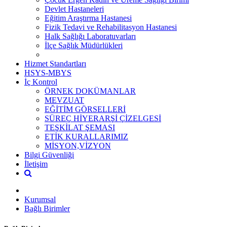
Devlet Hastaneleri
Eğitim Araştırma Hastanesi
Fizik Tedavi ve Rehabilitasyon Hastanesi
Halk Sağlığı Laboratuvarları
İlçe Sağlık Müdürlükleri
Hizmet Standartları
HSYS-MBYS
İç Kontrol
ÖRNEK DOKÜMANLAR
MEVZUAT
EĞİTİM GÖRSELLERİ
SÜREÇ HİYERARŞİ ÇİZELGESİ
TEŞKİLAT ŞEMASI
ETİK KURALLARIMIZ
MİSYON,VİZYON
Bilgi Güvenliği
İletişim
Kurumsal
Bağlı Birimler