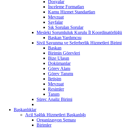
Dosyalar
İnceleme Formatları
Kamu Hizmet Standartları
Mevzuat
Sayfalar
Sık Sorulan Sorular
Mesleki Sorumluluk Kurulu İl Koordinatörlüğü
Başkan Yardımcısı
Sivil Savunma ve Seferberlik Hizmetleri Birimi
Başkan
Birimin Görevleri
Bize Ulaşın
Dokümanlar
Görev Alanı
Görev Tanımı
İletişim
Mevzuat
Resimler
Tanım
Süreç Analiz Birimi
Başkanlıklar
Acil Sağlık Hizmetleri Başkanlığı
Organizasyon Şeması
Birimler