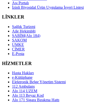
Aşı Portalı
İzinli Biyosidal Ürün Uygulama İşyeri Listesi
LİNKLER
Sağlık Turizmi
Aile Hekimliği
SABİM(Alo 184)
SAKOM
UMKE
CİMER
E-Posta
HİZMETLER
Hasta Hakları
e-Kütüphane
Elektronik Belge Yönetim Sistemi
112 Ambulans
Alo 114 UZEM
Alo 113 Beyaz Kod
Alo 171 Sigara Bırakma Hattı