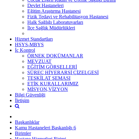
Devlet Hastaneleri
Eğitim Araştırma Hastanesi
Fizik Tedavi ve Rehabilitasyon Hastanesi
Halk Sağlığı Laboratuvarları
İlçe Sağlık Müdürlükleri
Hizmet Standartları
HSYS-MBYS
İç Kontrol
ÖRNEK DOKÜMANLAR
MEVZUAT
EĞİTİM GÖRSELLERİ
SÜREÇ HİYERARŞİ ÇİZELGESİ
TEŞKİLAT ŞEMASI
ETİK KURALLARIMIZ
MİSYON,VİZYON
Bilgi Güvenliği
İletişim
Başkanlıklar
Kamu Hastaneleri Başkanlığı 6
Birimler
Hastane Hizmetleri Birimi