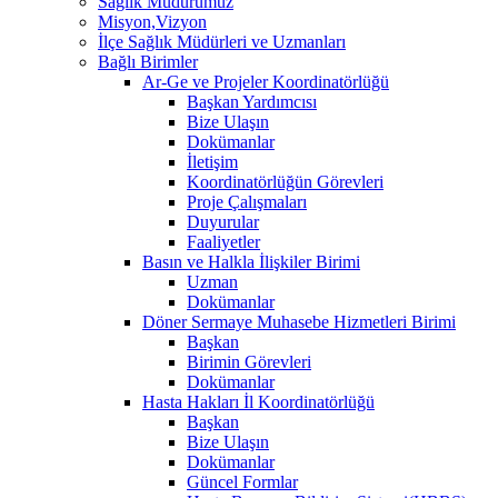
Sağlık Müdürümüz
Misyon,Vizyon
İlçe Sağlık Müdürleri ve Uzmanları
Bağlı Birimler
Ar-Ge ve Projeler Koordinatörlüğü
Başkan Yardımcısı
Bize Ulaşın
Dokümanlar
İletişim
Koordinatörlüğün Görevleri
Proje Çalışmaları
Duyurular
Faaliyetler
Basın ve Halkla İlişkiler Birimi
Uzman
Dokümanlar
Döner Sermaye Muhasebe Hizmetleri Birimi
Başkan
Birimin Görevleri
Dokümanlar
Hasta Hakları İl Koordinatörlüğü
Başkan
Bize Ulaşın
Dokümanlar
Güncel Formlar