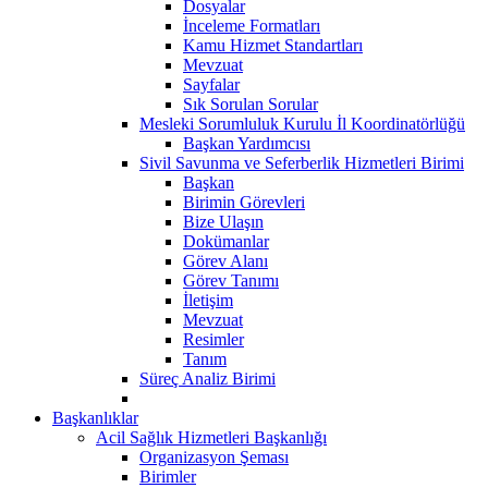
Dosyalar
İnceleme Formatları
Kamu Hizmet Standartları
Mevzuat
Sayfalar
Sık Sorulan Sorular
Mesleki Sorumluluk Kurulu İl Koordinatörlüğü
Başkan Yardımcısı
Sivil Savunma ve Seferberlik Hizmetleri Birimi
Başkan
Birimin Görevleri
Bize Ulaşın
Dokümanlar
Görev Alanı
Görev Tanımı
İletişim
Mevzuat
Resimler
Tanım
Süreç Analiz Birimi
Başkanlıklar
Acil Sağlık Hizmetleri Başkanlığı
Organizasyon Şeması
Birimler