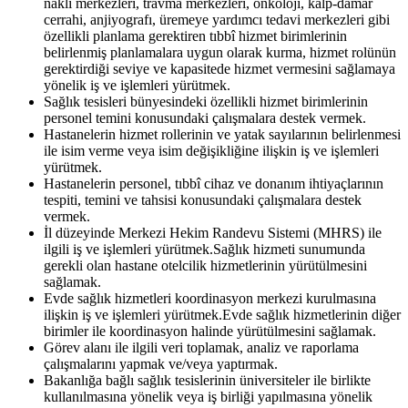
nakli merkezleri, travma merkezleri, onkoloji, kalp-damar
cerrahi, anjiyografı, üremeye yardımcı tedavi merkezleri gibi
özellikli planlama gerektiren tıbbî hizmet birimlerinin
belirlenmiş planlamalara uygun olarak kurma, hizmet rolünün
gerektirdiği seviye ve kapasitede hizmet vermesini sağlamaya
yönelik iş ve işlemleri yürütmek.
Sağlık tesisleri bünyesindeki özellikli hizmet birimlerinin
personel temini konusundaki çalışmalara destek vermek.
Hastanelerin hizmet rollerinin ve yatak sayılarının belirlenmesi
ile isim verme veya isim değişikliğine ilişkin iş ve işlemleri
yürütmek.
Hastanelerin personel, tıbbî cihaz ve donanım ihtiyaçlarının
tespiti, temini ve tahsisi konusundaki çalışmalara destek
vermek.
İl düzeyinde Merkezi Hekim Randevu Sistemi (MHRS) ile
ilgili iş ve işlemleri yürütmek.
Sağlık hizmeti sunumunda
gerekli olan hastane otelcilik hizmetlerinin yürütülmesini
sağlamak.
Evde sağlık hizmetleri koordinasyon merkezi kurulmasına
ilişkin iş ve işlemleri yürütmek.
Evde sağlık hizmetlerinin diğer
birimler ile koordinasyon halinde yürütülmesini sağlamak.
Görev alanı ile ilgili veri toplamak, analiz ve raporlama
çalışmalarını yapmak ve/veya yaptırmak.
Bakanlığa bağlı sağlık tesislerinin üniversiteler ile birlikte
kullanılmasına yönelik veya iş birliği yapılmasına yönelik