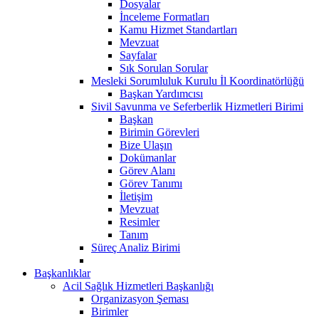
Dosyalar
İnceleme Formatları
Kamu Hizmet Standartları
Mevzuat
Sayfalar
Sık Sorulan Sorular
Mesleki Sorumluluk Kurulu İl Koordinatörlüğü
Başkan Yardımcısı
Sivil Savunma ve Seferberlik Hizmetleri Birimi
Başkan
Birimin Görevleri
Bize Ulaşın
Dokümanlar
Görev Alanı
Görev Tanımı
İletişim
Mevzuat
Resimler
Tanım
Süreç Analiz Birimi
Başkanlıklar
Acil Sağlık Hizmetleri Başkanlığı
Organizasyon Şeması
Birimler