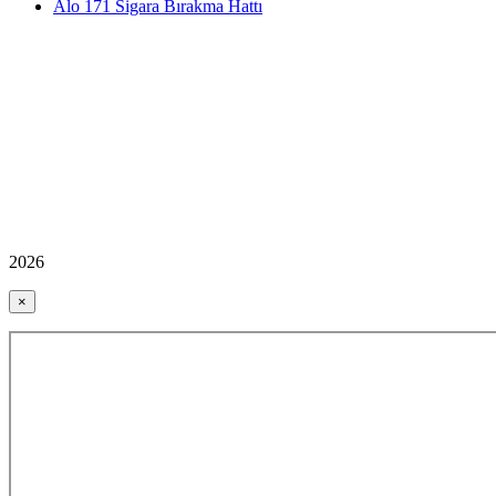
Alo 171 Sigara Bırakma Hattı
2026
×