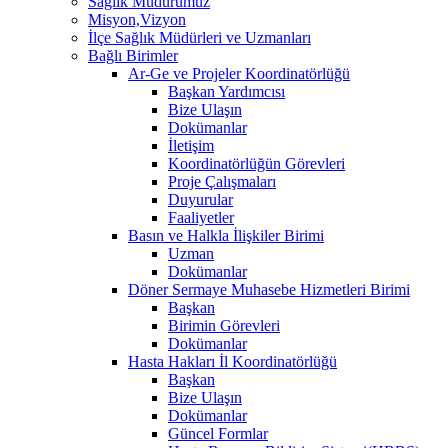
Sağlık Müdürümüz
Misyon,Vizyon
İlçe Sağlık Müdürleri ve Uzmanları
Bağlı Birimler
Ar-Ge ve Projeler Koordinatörlüğü
Başkan Yardımcısı
Bize Ulaşın
Dokümanlar
İletişim
Koordinatörlüğün Görevleri
Proje Çalışmaları
Duyurular
Faaliyetler
Basın ve Halkla İlişkiler Birimi
Uzman
Dokümanlar
Döner Sermaye Muhasebe Hizmetleri Birimi
Başkan
Birimin Görevleri
Dokümanlar
Hasta Hakları İl Koordinatörlüğü
Başkan
Bize Ulaşın
Dokümanlar
Güncel Formlar