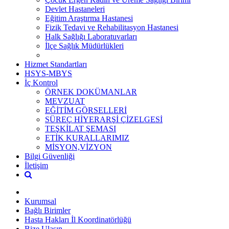
Devlet Hastaneleri
Eğitim Araştırma Hastanesi
Fizik Tedavi ve Rehabilitasyon Hastanesi
Halk Sağlığı Laboratuvarları
İlçe Sağlık Müdürlükleri
Hizmet Standartları
HSYS-MBYS
İç Kontrol
ÖRNEK DOKÜMANLAR
MEVZUAT
EĞİTİM GÖRSELLERİ
SÜREÇ HİYERARŞİ ÇİZELGESİ
TEŞKİLAT ŞEMASI
ETİK KURALLARIMIZ
MİSYON,VİZYON
Bilgi Güvenliği
İletişim
Kurumsal
Bağlı Birimler
Hasta Hakları İl Koordinatörlüğü
Bize Ulaşın