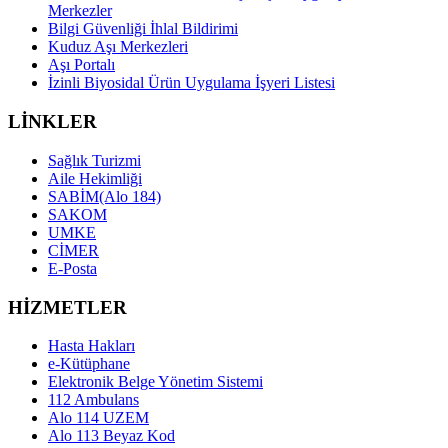
Merkezler
Bilgi Güvenliği İhlal Bildirimi
Kuduz Aşı Merkezleri
Aşı Portalı
İzinli Biyosidal Ürün Uygulama İşyeri Listesi
LİNKLER
Sağlık Turizmi
Aile Hekimliği
SABİM(Alo 184)
SAKOM
UMKE
CİMER
E-Posta
HİZMETLER
Hasta Hakları
e-Kütüphane
Elektronik Belge Yönetim Sistemi
112 Ambulans
Alo 114 UZEM
Alo 113 Beyaz Kod