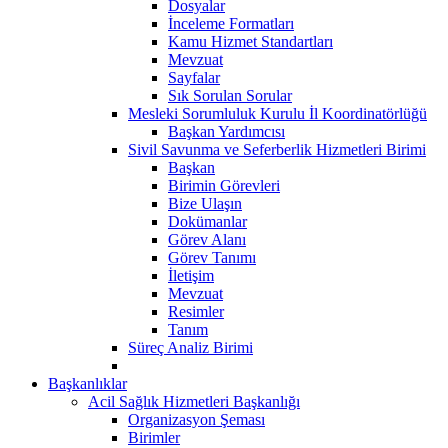
Dosyalar
İnceleme Formatları
Kamu Hizmet Standartları
Mevzuat
Sayfalar
Sık Sorulan Sorular
Mesleki Sorumluluk Kurulu İl Koordinatörlüğü
Başkan Yardımcısı
Sivil Savunma ve Seferberlik Hizmetleri Birimi
Başkan
Birimin Görevleri
Bize Ulaşın
Dokümanlar
Görev Alanı
Görev Tanımı
İletişim
Mevzuat
Resimler
Tanım
Süreç Analiz Birimi
Başkanlıklar
Acil Sağlık Hizmetleri Başkanlığı
Organizasyon Şeması
Birimler