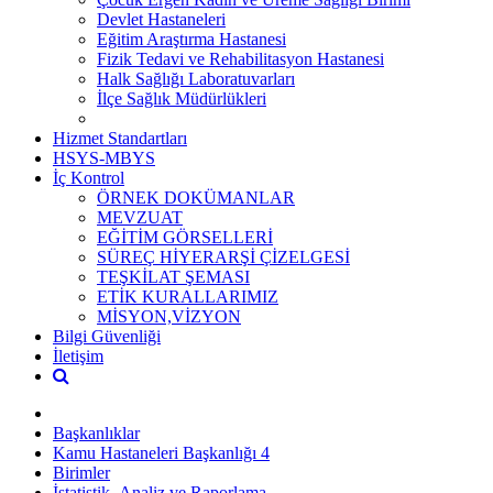
Devlet Hastaneleri
Eğitim Araştırma Hastanesi
Fizik Tedavi ve Rehabilitasyon Hastanesi
Halk Sağlığı Laboratuvarları
İlçe Sağlık Müdürlükleri
Hizmet Standartları
HSYS-MBYS
İç Kontrol
ÖRNEK DOKÜMANLAR
MEVZUAT
EĞİTİM GÖRSELLERİ
SÜREÇ HİYERARŞİ ÇİZELGESİ
TEŞKİLAT ŞEMASI
ETİK KURALLARIMIZ
MİSYON,VİZYON
Bilgi Güvenliği
İletişim
Başkanlıklar
Kamu Hastaneleri Başkanlığı 4
Birimler
İstatistik ,Analiz ve Raporlama ...