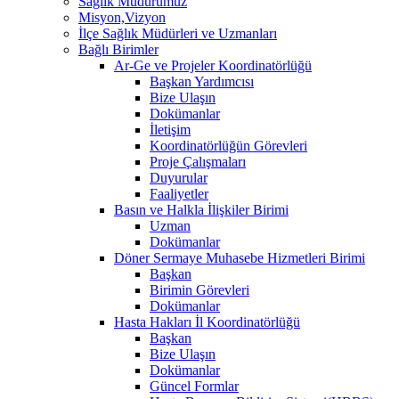
Sağlık Müdürümüz
Misyon,Vizyon
İlçe Sağlık Müdürleri ve Uzmanları
Bağlı Birimler
Ar-Ge ve Projeler Koordinatörlüğü
Başkan Yardımcısı
Bize Ulaşın
Dokümanlar
İletişim
Koordinatörlüğün Görevleri
Proje Çalışmaları
Duyurular
Faaliyetler
Basın ve Halkla İlişkiler Birimi
Uzman
Dokümanlar
Döner Sermaye Muhasebe Hizmetleri Birimi
Başkan
Birimin Görevleri
Dokümanlar
Hasta Hakları İl Koordinatörlüğü
Başkan
Bize Ulaşın
Dokümanlar
Güncel Formlar