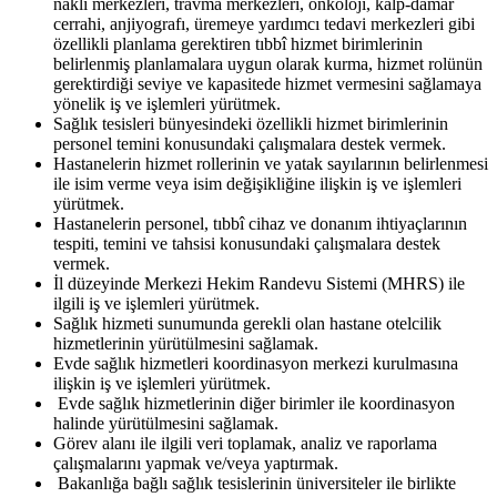
nakli merkezleri, travma merkezleri, onkoloji, kalp-damar
cerrahi, anjiyografı, üremeye yardımcı tedavi merkezleri gibi
özellikli planlama gerektiren tıbbî hizmet birimlerinin
belirlenmiş planlamalara uygun olarak kurma, hizmet rolünün
gerektirdiği seviye ve kapasitede hizmet vermesini sağlamaya
yönelik iş ve işlemleri yürütmek.
Sağlık tesisleri bünyesindeki özellikli hizmet birimlerinin
personel temini konusundaki çalışmalara destek vermek.
Hastanelerin hizmet rollerinin ve yatak sayılarının belirlenmesi
ile isim verme veya isim değişikliğine ilişkin iş ve işlemleri
yürütmek.
Hastanelerin personel, tıbbî cihaz ve donanım ihtiyaçlarının
tespiti, temini ve tahsisi konusundaki çalışmalara destek
vermek.
İl düzeyinde Merkezi Hekim Randevu Sistemi (MHRS) ile
ilgili iş ve işlemleri yürütmek.
Sağlık hizmeti sunumunda gerekli olan hastane otelcilik
hizmetlerinin yürütülmesini sağlamak.
Evde sağlık hizmetleri koordinasyon merkezi kurulmasına
ilişkin iş ve işlemleri yürütmek.
Evde sağlık hizmetlerinin diğer birimler ile koordinasyon
halinde yürütülmesini sağlamak.
Görev alanı ile ilgili veri toplamak, analiz ve raporlama
çalışmalarını yapmak ve/veya yaptırmak.
Bakanlığa bağlı sağlık tesislerinin üniversiteler ile birlikte