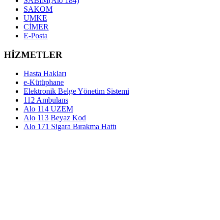
SABİM(Alo 184)
SAKOM
UMKE
CİMER
E-Posta
HİZMETLER
Hasta Hakları
e-Kütüphane
Elektronik Belge Yönetim Sistemi
112 Ambulans
Alo 114 UZEM
Alo 113 Beyaz Kod
Alo 171 Sigara Bırakma Hattı