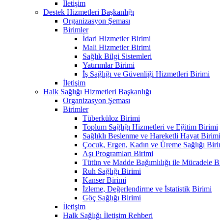
İletişim
Destek Hizmetleri Başkanlığı
Organizasyon Şeması
Birimler
İdari Hizmetler Birimi
Mali Hizmetler Birimi
Sağlık Bilgi Sistemleri
Yatırımlar Birimi
İş Sağlığı ve Güvenliği Hizmetleri Birimi
İletişim
Halk Sağlığı Hizmetleri Başkanlığı
Organizasyon Şeması
Birimler
Tüberküloz Birimi
Toplum Sağlığı Hizmetleri ve Eğitim Birimi
Sağlıklı Beslenme ve Hareketli Hayat Birim
Çocuk, Ergen, Kadın ve Üreme Sağlığı Biri
Aşı Programları Birimi
Tütün ve Madde Bağımlılığı ile Mücadele B
Ruh Sağlığı Birimi
Kanser Birimi
İzleme, Değerlendirme ve İstatistik Birimi
Göç Sağlığı Birimi
İletişim
Halk Sağlığı İletişim Rehberi