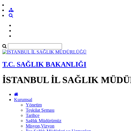
T.C. SAĞLIK BAKANLIĞI
İSTANBUL İL SAĞLIK MÜD
Kurumsal
Yönetim
Teşkilat Şeması
Tarihçe
Sağlık Müdürümüz
Misyon,Vizyon