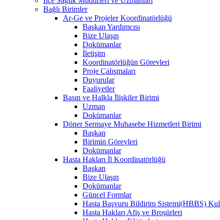
İlçe Sağlık Müdürleri ve Uzmanları
Bağlı Birimler
Ar-Ge ve Projeler Koordinatörlüğü
Başkan Yardımcısı
Bize Ulaşın
Dokümanlar
İletişim
Koordinatörlüğün Görevleri
Proje Çalışmaları
Duyurular
Faaliyetler
Basın ve Halkla İlişkiler Birimi
Uzman
Dokümanlar
Döner Sermaye Muhasebe Hizmetleri Birimi
Başkan
Birimin Görevleri
Dokümanlar
Hasta Hakları İl Koordinatörlüğü
Başkan
Bize Ulaşın
Dokümanlar
Güncel Formlar
Hasta Başvuru Bildirim Sistemi(HBBS) Kull
Hasta Hakları Afiş ve Broşürleri