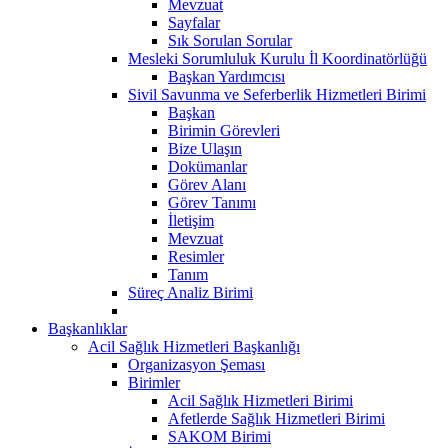
Mevzuat
Sayfalar
Sık Sorulan Sorular
Mesleki Sorumluluk Kurulu İl Koordinatörlüğü
Başkan Yardımcısı
Sivil Savunma ve Seferberlik Hizmetleri Birimi
Başkan
Birimin Görevleri
Bize Ulaşın
Dokümanlar
Görev Alanı
Görev Tanımı
İletişim
Mevzuat
Resimler
Tanım
Süreç Analiz Birimi
Başkanlıklar
Acil Sağlık Hizmetleri Başkanlığı
Organizasyon Şeması
Birimler
Acil Sağlık Hizmetleri Birimi
Afetlerde Sağlık Hizmetleri Birimi
SAKOM Birimi