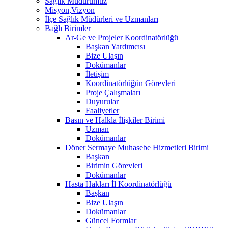
Sağlık Müdürümüz
Misyon,Vizyon
İlçe Sağlık Müdürleri ve Uzmanları
Bağlı Birimler
Ar-Ge ve Projeler Koordinatörlüğü
Başkan Yardımcısı
Bize Ulaşın
Dokümanlar
İletişim
Koordinatörlüğün Görevleri
Proje Çalışmaları
Duyurular
Faaliyetler
Basın ve Halkla İlişkiler Birimi
Uzman
Dokümanlar
Döner Sermaye Muhasebe Hizmetleri Birimi
Başkan
Birimin Görevleri
Dokümanlar
Hasta Hakları İl Koordinatörlüğü
Başkan
Bize Ulaşın
Dokümanlar
Güncel Formlar