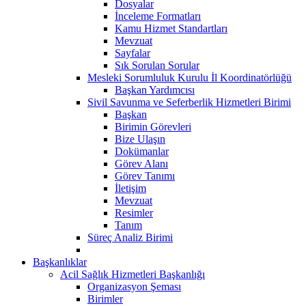
Dosyalar
İnceleme Formatları
Kamu Hizmet Standartları
Mevzuat
Sayfalar
Sık Sorulan Sorular
Mesleki Sorumluluk Kurulu İl Koordinatörlüğü
Başkan Yardımcısı
Sivil Savunma ve Seferberlik Hizmetleri Birimi
Başkan
Birimin Görevleri
Bize Ulaşın
Dokümanlar
Görev Alanı
Görev Tanımı
İletişim
Mevzuat
Resimler
Tanım
Süreç Analiz Birimi
Başkanlıklar
Acil Sağlık Hizmetleri Başkanlığı
Organizasyon Şeması
Birimler