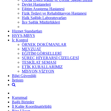
Devlet Hastaneleri
Eğitim Araştırma Hastanesi
Fizik Tedavi ve Rehabilitasyon Hastanesi
Halk Sağlığı Laboratuvarları
İlçe Sağlık Müdürlükleri
Hizmet Standartları
HSYS-MBYS
İç Kontrol
ÖRNEK DOKÜMANLAR
MEVZUAT
EĞİTİM GÖRSELLERİ
SÜREÇ HİYERARŞİ ÇİZELGESİ
TEŞKİLAT ŞEMASI
ETİK KURALLARIMIZ
MİSYON,VİZYON
Bilgi Güvenliği
İletişim
Kurumsal
Bağlı Birimler
İl Kalite Koordinatörlüğü
Bize Ulaşın