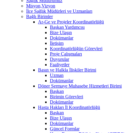
Sağlık Müdürümüz
Misyon,Vizyon
İlçe Sağlık Müdürleri ve Uzmanları
Bağlı Birimler
Ar-Ge ve Projeler Koordinatörlüğü
Başkan Yardımcısı
Bize Ulaşın
Dokümanlar
İletişim
Koordinatörlüğün Görevleri
Proje Çalışmaları
Duyurular
Faaliyetler
Basın ve Halkla İlişkiler Birimi
Uzman
Dokümanlar
Döner Sermaye Muhasebe Hizmetleri Birimi
Başkan
Birimin Görevleri
Dokümanlar
Hasta Hakları İl Koordinatörlüğü
Başkan
Bize Ulaşın
Dokümanlar
Güncel Formlar