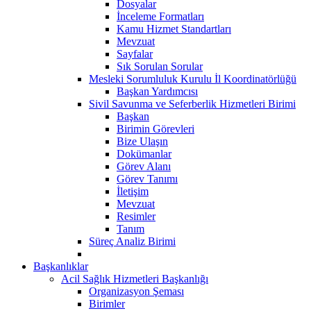
Dosyalar
İnceleme Formatları
Kamu Hizmet Standartları
Mevzuat
Sayfalar
Sık Sorulan Sorular
Mesleki Sorumluluk Kurulu İl Koordinatörlüğü
Başkan Yardımcısı
Sivil Savunma ve Seferberlik Hizmetleri Birimi
Başkan
Birimin Görevleri
Bize Ulaşın
Dokümanlar
Görev Alanı
Görev Tanımı
İletişim
Mevzuat
Resimler
Tanım
Süreç Analiz Birimi
Başkanlıklar
Acil Sağlık Hizmetleri Başkanlığı
Organizasyon Şeması
Birimler