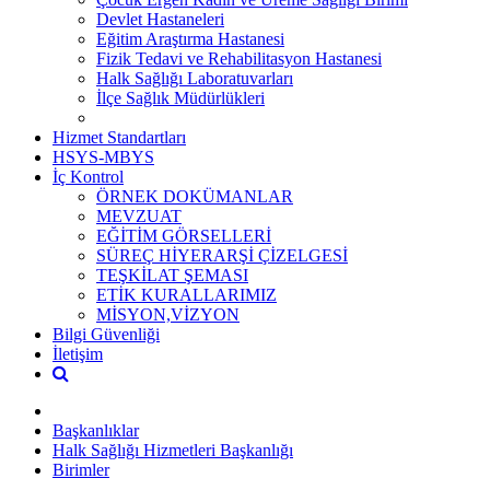
Devlet Hastaneleri
Eğitim Araştırma Hastanesi
Fizik Tedavi ve Rehabilitasyon Hastanesi
Halk Sağlığı Laboratuvarları
İlçe Sağlık Müdürlükleri
Hizmet Standartları
HSYS-MBYS
İç Kontrol
ÖRNEK DOKÜMANLAR
MEVZUAT
EĞİTİM GÖRSELLERİ
SÜREÇ HİYERARŞİ ÇİZELGESİ
TEŞKİLAT ŞEMASI
ETİK KURALLARIMIZ
MİSYON,VİZYON
Bilgi Güvenliği
İletişim
Başkanlıklar
Halk Sağlığı Hizmetleri Başkanlığı
Birimler