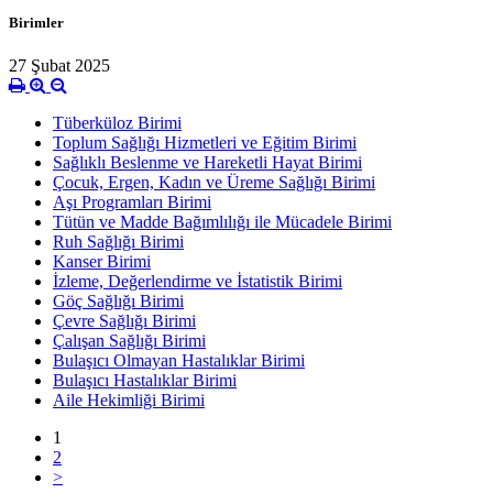
Birimler
27 Şubat 2025
Tüberküloz Birimi
Toplum Sağlığı Hizmetleri ve Eğitim Birimi
Sağlıklı Beslenme ve Hareketli Hayat Birimi
Çocuk, Ergen, Kadın ve Üreme Sağlığı Birimi
Aşı Programları Birimi
Tütün ve Madde Bağımlılığı ile Mücadele Birimi
Ruh Sağlığı Birimi
Kanser Birimi
İzleme, Değerlendirme ve İstatistik Birimi
Göç Sağlığı Birimi
Çevre Sağlığı Birimi
Çalışan Sağlığı Birimi
Bulaşıcı Olmayan Hastalıklar Birimi
Bulaşıcı Hastalıklar Birimi
Aile Hekimliği Birimi
1
2
>