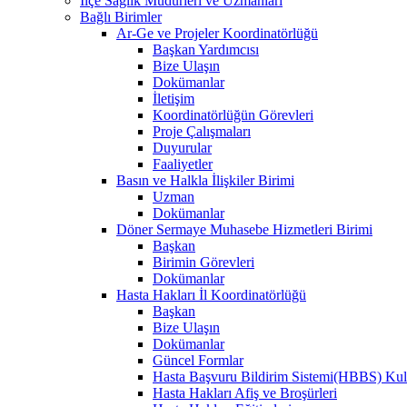
İlçe Sağlık Müdürleri ve Uzmanları
Bağlı Birimler
Ar-Ge ve Projeler Koordinatörlüğü
Başkan Yardımcısı
Bize Ulaşın
Dokümanlar
İletişim
Koordinatörlüğün Görevleri
Proje Çalışmaları
Duyurular
Faaliyetler
Basın ve Halkla İlişkiler Birimi
Uzman
Dokümanlar
Döner Sermaye Muhasebe Hizmetleri Birimi
Başkan
Birimin Görevleri
Dokümanlar
Hasta Hakları İl Koordinatörlüğü
Başkan
Bize Ulaşın
Dokümanlar
Güncel Formlar
Hasta Başvuru Bildirim Sistemi(HBBS) Kull
Hasta Hakları Afiş ve Broşürleri