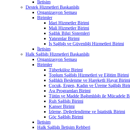
İletişim
Destek Hizmetleri Başkanlığı
Organizasyon Şeması
Birimler
İdari Hizmetler Birimi
Mali Hizmetler Birimi
Sağlık Bilgi Sistemleri
Yatırımlar Birimi
İş Sağlığı ve Güvenliği Hizmetleri Birimi
İletişim
Halk Sağlığı Hizmetleri Başkanlığı
Organizasyon Şeması
Birimler
Tüberküloz Birimi
Toplum Sağlığı Hizmetleri ve Eğitim Birimi
Sağlıklı Beslenme ve Hareketli Hayat Birim
Çocuk, Ergen, Kadın ve Üreme Sağlığı Biri
Aşı Programları Birimi
Tütün ve Madde Bağımlılığı ile Mücadele B
Ruh Sağlığı Birimi
Kanser Birimi
İzleme, Değerlendirme ve İstatistik Birimi
Göç Sağlığı Birimi
İletişim
Halk Sağlığı İletişim Rehberi