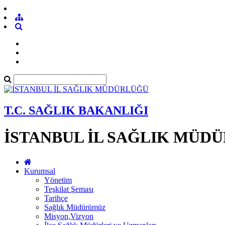
T.C. SAĞLIK BAKANLIĞI
İSTANBUL İL SAĞLIK MÜD
Kurumsal
Yönetim
Teşkilat Şeması
Tarihçe
Sağlık Müdürümüz
Misyon,Vizyon