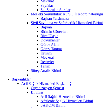
Mevzuat
Sayfalar
Sık Sorulan Sorular
Mesleki Sorumluluk Kurulu İl Koordinatörlüğü
Başkan Yardımcısı
Sivil Savunma ve Seferberlik Hizmetleri Birimi
Başkan
Birimin Görevleri
Bize Ulaşın
Dokümanlar
Görev Alanı
Görev Tanımı
İletişim
Mevzuat
Resimler
Tanım
Süreç Analiz Birimi
Başkanlıklar
Acil Sağlık Hizmetleri Başkanlığı
Organizasyon Şeması
Birimler
Acil Sağlık Hizmetleri Birimi
Afetlerde Sağlık Hizmetleri Birimi
SAKOM Birimi