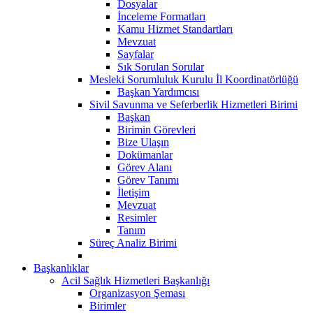
Dosyalar
İnceleme Formatları
Kamu Hizmet Standartları
Mevzuat
Sayfalar
Sık Sorulan Sorular
Mesleki Sorumluluk Kurulu İl Koordinatörlüğü
Başkan Yardımcısı
Sivil Savunma ve Seferberlik Hizmetleri Birimi
Başkan
Birimin Görevleri
Bize Ulaşın
Dokümanlar
Görev Alanı
Görev Tanımı
İletişim
Mevzuat
Resimler
Tanım
Süreç Analiz Birimi
Başkanlıklar
Acil Sağlık Hizmetleri Başkanlığı
Organizasyon Şeması
Birimler