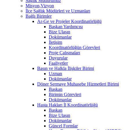
Sağlık Müdürümüz
Misyon,Vizyon
İlçe Sağlık Müdürleri ve Uzmanları
Bağlı Birimler
Ar-Ge ve Projeler Koordinatörlüğü
Başkan Yardımcısı
Bize Ulaşın
Dokümanlar
İletişim
Koordinatörlüğün Görevleri
Proje Çalışmaları
Duyurular
Faaliyetler
Basın ve Halkla İlişkiler Birimi
Uzman
Dokümanlar
Döner Sermaye Muhasebe Hizmetleri Birimi
Başkan
Birimin Görevleri
Dokümanlar
Hasta Hakları İl Koordinatörlüğü
Başkan
Bize Ulaşın
Dokümanlar
Güncel Formlar