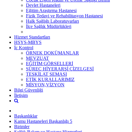
Devlet Hastaneleri
Eğitim Araştırma Hastanesi
Fizik Tedavi ve Rehabilitasyon Hastanesi
Halk Sağlığı Laboratuvarları
İlçe Sağlık Müdürlükleri
Hizmet Standartları
HSYS-MBYS
İç Kontrol
ÖRNEK DOKÜMANLAR
MEVZUAT
EĞİTİM GÖRSELLERİ
SÜREÇ HİYERARŞİ ÇİZELGESİ
TEŞKİLAT ŞEMASI
ETİK KURALLARIMIZ
MİSYON,VİZYON
Bilgi Güvenliği
İletişim
Başkanlıklar
Kamu Hastaneleri Başkanlığı 5
Birimler
Sağlık Bakım ve Hastane Hizmetleri ...