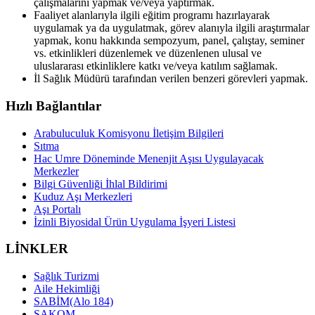
çalışmalarını yapmak ve/veya yaptırmak.
Faaliyet alanlarıyla ilgili eğitim programı hazırlayarak
uygulamak ya da uygulatmak, görev alanıyla ilgili araştırmalar
yapmak, konu hakkında sempozyum, panel, çalıştay, seminer
vs. etkinlikleri düzenlemek ve düzenlenen ulusal ve
uluslararası etkinliklere katkı ve/veya katılım sağlamak.
İl Sağlık Müdürü tarafından verilen benzeri görevleri yapmak.
Hızlı Bağlantılar
Arabuluculuk Komisyonu İletişim Bilgileri
Sıtma
Hac Umre Döneminde Menenjit Aşısı Uygulayacak
Merkezler
Bilgi Güvenliği İhlal Bildirimi
Kuduz Aşı Merkezleri
Aşı Portalı
İzinli Biyosidal Ürün Uygulama İşyeri Listesi
LİNKLER
Sağlık Turizmi
Aile Hekimliği
SABİM(Alo 184)
SAKOM