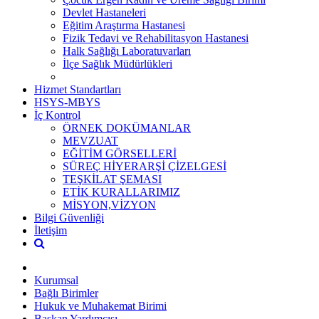
Devlet Hastaneleri
Eğitim Araştırma Hastanesi
Fizik Tedavi ve Rehabilitasyon Hastanesi
Halk Sağlığı Laboratuvarları
İlçe Sağlık Müdürlükleri
Hizmet Standartları
HSYS-MBYS
İç Kontrol
ÖRNEK DOKÜMANLAR
MEVZUAT
EĞİTİM GÖRSELLERİ
SÜREÇ HİYERARŞİ ÇİZELGESİ
TEŞKİLAT ŞEMASI
ETİK KURALLARIMIZ
MİSYON,VİZYON
Bilgi Güvenliği
İletişim
Kurumsal
Bağlı Birimler
Hukuk ve Muhakemat Birimi
Başkan Yardımcısı