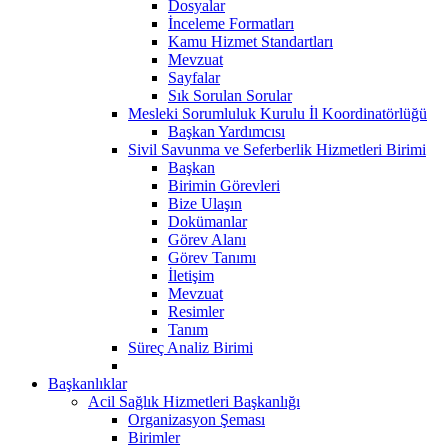
Dosyalar
İnceleme Formatları
Kamu Hizmet Standartları
Mevzuat
Sayfalar
Sık Sorulan Sorular
Mesleki Sorumluluk Kurulu İl Koordinatörlüğü
Başkan Yardımcısı
Sivil Savunma ve Seferberlik Hizmetleri Birimi
Başkan
Birimin Görevleri
Bize Ulaşın
Dokümanlar
Görev Alanı
Görev Tanımı
İletişim
Mevzuat
Resimler
Tanım
Süreç Analiz Birimi
Başkanlıklar
Acil Sağlık Hizmetleri Başkanlığı
Organizasyon Şeması
Birimler