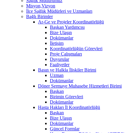
Sağlık Müdürümüz
Misyon,Vizyon
İlçe Sağlık Müdürleri ve Uzmanları
Bağlı Birimler
Ar-Ge ve Projeler Koordinatörlüğü
Başkan Yardımcısı
Bize Ulaşın
Dokümanlar
İletişim
Koordinatörlüğün Görevleri
Proje Çalışmaları
Duyurular
Faaliyetler
Basın ve Halkla İlişkiler Birimi
Uzman
Dokümanlar
Döner Sermaye Muhasebe Hizmetleri Birimi
Başkan
Birimin Görevleri
Dokümanlar
Hasta Hakları İl Koordinatörlüğü
Başkan
Bize Ulaşın
Dokümanlar
Güncel Formlar