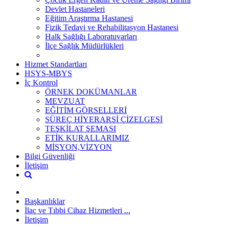
Devlet Hastaneleri
Eğitim Araştırma Hastanesi
Fizik Tedavi ve Rehabilitasyon Hastanesi
Halk Sağlığı Laboratuvarları
İlçe Sağlık Müdürlükleri
Hizmet Standartları
HSYS-MBYS
İç Kontrol
ÖRNEK DOKÜMANLAR
MEVZUAT
EĞİTİM GÖRSELLERİ
SÜREÇ HİYERARŞİ ÇİZELGESİ
TEŞKİLAT ŞEMASI
ETİK KURALLARIMIZ
MİSYON,VİZYON
Bilgi Güvenliği
İletişim
Başkanlıklar
İlaç ve Tıbbi Cihaz Hizmetleri ...
İletişim