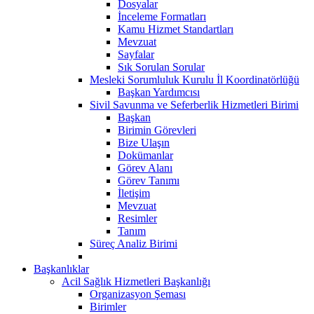
Dosyalar
İnceleme Formatları
Kamu Hizmet Standartları
Mevzuat
Sayfalar
Sık Sorulan Sorular
Mesleki Sorumluluk Kurulu İl Koordinatörlüğü
Başkan Yardımcısı
Sivil Savunma ve Seferberlik Hizmetleri Birimi
Başkan
Birimin Görevleri
Bize Ulaşın
Dokümanlar
Görev Alanı
Görev Tanımı
İletişim
Mevzuat
Resimler
Tanım
Süreç Analiz Birimi
Başkanlıklar
Acil Sağlık Hizmetleri Başkanlığı
Organizasyon Şeması
Birimler