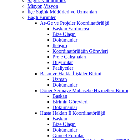
Sağlık Müdürümüz
Misyon,Vizyon
İlçe Sağlık Müdürleri ve Uzmanları
Bağlı Birimler
Ar-Ge ve Projeler Koordinatörlüğü
Başkan Yardımcısı
Bize Ulaşın
Dokümanlar
İletişim
Koordinatörlüğün Görevleri
Proje Çalışmaları
Duyurular
Faaliyetler
Basın ve Halkla İlişkiler Birimi
Uzman
Dokümanlar
Döner Sermaye Muhasebe Hizmetleri Birimi
Başkan
Birimin Görevleri
Dokümanlar
Hasta Hakları İl Koordinatörlüğü
Başkan
Bize Ulaşın
Dokümanlar
Güncel Formlar