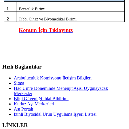
1
Eczacılık Birimi
2
Tıbbi Cihaz ve Bîyomedikal Birimi
Konum İçin Tıklayınız
Hızlı Bağlantılar
Arabuluculuk Komisyonu İletişim Bilgileri
Sıtma
Hac Umre Döneminde Menenjit Aşısı Uygulayacak
Merkezler
Bilgi Güvenliği İhlal Bildirimi
Kuduz Aşı Merkezleri
Aşı Portalı
İzinli Biyosidal Ürün Uygulama İşyeri Listesi
LİNKLER