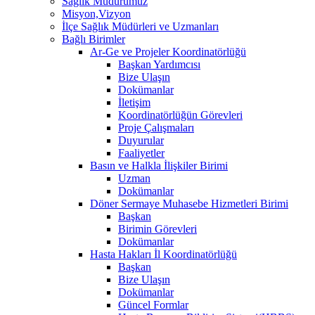
Sağlık Müdürümüz
Misyon,Vizyon
İlçe Sağlık Müdürleri ve Uzmanları
Bağlı Birimler
Ar-Ge ve Projeler Koordinatörlüğü
Başkan Yardımcısı
Bize Ulaşın
Dokümanlar
İletişim
Koordinatörlüğün Görevleri
Proje Çalışmaları
Duyurular
Faaliyetler
Basın ve Halkla İlişkiler Birimi
Uzman
Dokümanlar
Döner Sermaye Muhasebe Hizmetleri Birimi
Başkan
Birimin Görevleri
Dokümanlar
Hasta Hakları İl Koordinatörlüğü
Başkan
Bize Ulaşın
Dokümanlar
Güncel Formlar