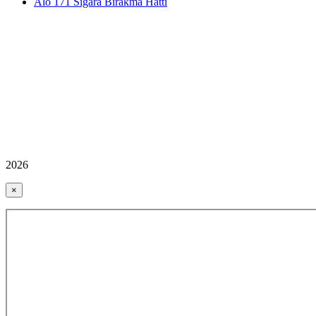
Alo 171 Sigara Bırakma Hattı
2026
×