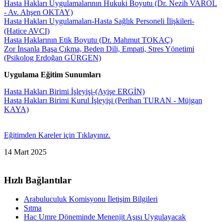
Hasta Hakları Uygulamalarının Hukuki Boyutu (Dr. Nezih VAROL
- Av. Ahşen OKTAY)
Hasta Hakları Uygulamaları-Hasta Sağlık Personeli İlişkileri-
(Hatice AVCI)
Hasta Haklarının Etik Boyutu (Dr. Mahmut TOKAÇ)
Zor İnsanla Başa Çıkma, Beden Dili, Empati, Stres Yönetimi
(Psikolog Erdoğan GÜRGEN)
Uygulama Eğitim Sunumları
Hasta Hakları Birimi İşleyişi-(Ayişe ERGİN)
Hasta Hakları Birimi Kurul İşleyişi (Perihan TURAN - Müjgan
KAYA)
Eğitimden Kareler için Tıklayınız.
14 Mart 2025
Hızlı Bağlantılar
Arabuluculuk Komisyonu İletişim Bilgileri
Sıtma
Hac Umre Döneminde Menenjit Aşısı Uygulayacak