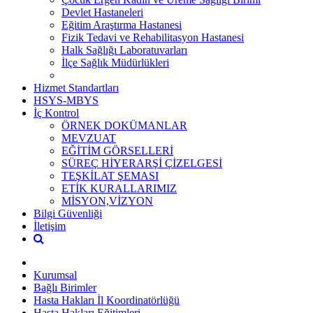
Devlet Hastaneleri
Eğitim Araştırma Hastanesi
Fizik Tedavi ve Rehabilitasyon Hastanesi
Halk Sağlığı Laboratuvarları
İlçe Sağlık Müdürlükleri
Hizmet Standartları
HSYS-MBYS
İç Kontrol
ÖRNEK DOKÜMANLAR
MEVZUAT
EĞİTİM GÖRSELLERİ
SÜREÇ HİYERARŞİ ÇİZELGESİ
TEŞKİLAT ŞEMASI
ETİK KURALLARIMIZ
MİSYON,VİZYON
Bilgi Güvenliği
İletişim
Kurumsal
Bağlı Birimler
Hasta Hakları İl Koordinatörlüğü
Hasta Hakları Eğitimleri