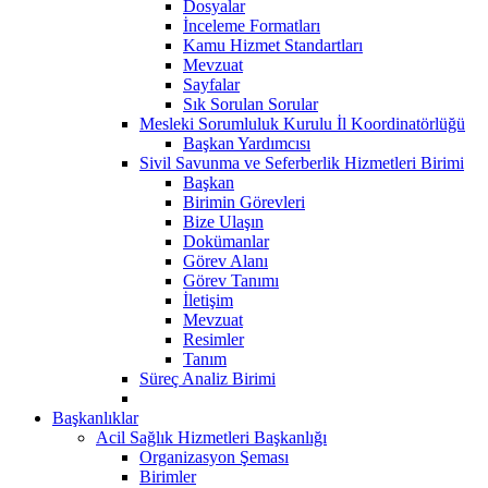
Dosyalar
İnceleme Formatları
Kamu Hizmet Standartları
Mevzuat
Sayfalar
Sık Sorulan Sorular
Mesleki Sorumluluk Kurulu İl Koordinatörlüğü
Başkan Yardımcısı
Sivil Savunma ve Seferberlik Hizmetleri Birimi
Başkan
Birimin Görevleri
Bize Ulaşın
Dokümanlar
Görev Alanı
Görev Tanımı
İletişim
Mevzuat
Resimler
Tanım
Süreç Analiz Birimi
Başkanlıklar
Acil Sağlık Hizmetleri Başkanlığı
Organizasyon Şeması
Birimler