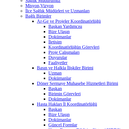
Sağlık Müdürümüz
Misyon,Vizyon
İlçe Sağlık Müdürleri ve Uzmanları
Bağlı Birimler
Ar-Ge ve Projeler Koordinatörlüğü
Başkan Yardımcısı
Bize Ulaşın
Dokümanlar
İletişim
Koordinatörlüğün Görevleri
Proje Çalışmaları
Duyurular
Faaliyetler
Basın ve Halkla İlişkiler Birimi
Uzman
Dokümanlar
Döner Sermaye Muhasebe Hizmetleri Birimi
Başkan
Birimin Görevleri
Dokümanlar
Hasta Hakları İl Koordinatörlüğü
Başkan
Bize Ulaşın
Dokümanlar
Güncel Formlar