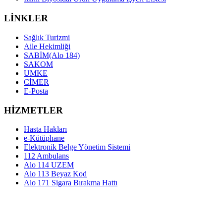
LİNKLER
Sağlık Turizmi
Aile Hekimliği
SABİM(Alo 184)
SAKOM
UMKE
CİMER
E-Posta
HİZMETLER
Hasta Hakları
e-Kütüphane
Elektronik Belge Yönetim Sistemi
112 Ambulans
Alo 114 UZEM
Alo 113 Beyaz Kod
Alo 171 Sigara Bırakma Hattı