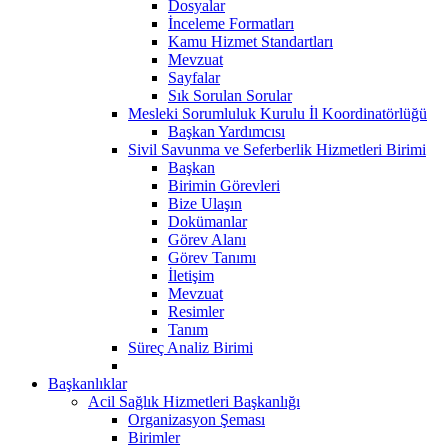
Dosyalar
İnceleme Formatları
Kamu Hizmet Standartları
Mevzuat
Sayfalar
Sık Sorulan Sorular
Mesleki Sorumluluk Kurulu İl Koordinatörlüğü
Başkan Yardımcısı
Sivil Savunma ve Seferberlik Hizmetleri Birimi
Başkan
Birimin Görevleri
Bize Ulaşın
Dokümanlar
Görev Alanı
Görev Tanımı
İletişim
Mevzuat
Resimler
Tanım
Süreç Analiz Birimi
Başkanlıklar
Acil Sağlık Hizmetleri Başkanlığı
Organizasyon Şeması
Birimler