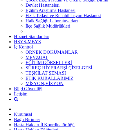
Devlet Hastaneleri
Eğitim Araştırma Hastanesi
Fizik Tedavi ve Rehabilitasyon Hastanesi
Halk Sağlığı Laboratuvarları
İlçe Sağlık Müdürlükleri
Hizmet Standartları
HSYS-MBYS
İç Kontrol
ÖRNEK DOKÜMANLAR
MEVZUAT
EĞİTİM GÖRSELLERİ
SÜREÇ HİYERARŞİ ÇİZELGESİ
TEŞKİLAT ŞEMASI
ETİK KURALLARIMIZ
MİSYON,VİZYON
Bilgi Güvenliği
İletişim
Kurumsal
Bağlı Birimler
Hasta Hakları İl Koordinatörlüğü
Hasta Hakları Eğitimleri