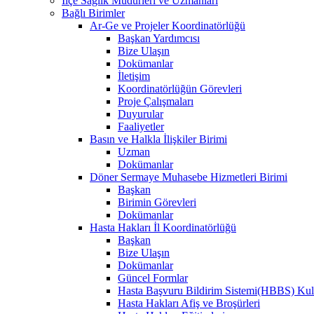
İlçe Sağlık Müdürleri ve Uzmanları
Bağlı Birimler
Ar-Ge ve Projeler Koordinatörlüğü
Başkan Yardımcısı
Bize Ulaşın
Dokümanlar
İletişim
Koordinatörlüğün Görevleri
Proje Çalışmaları
Duyurular
Faaliyetler
Basın ve Halkla İlişkiler Birimi
Uzman
Dokümanlar
Döner Sermaye Muhasebe Hizmetleri Birimi
Başkan
Birimin Görevleri
Dokümanlar
Hasta Hakları İl Koordinatörlüğü
Başkan
Bize Ulaşın
Dokümanlar
Güncel Formlar
Hasta Başvuru Bildirim Sistemi(HBBS) Kull
Hasta Hakları Afiş ve Broşürleri