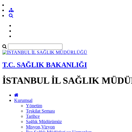
T.C. SAĞLIK BAKANLIĞI
İSTANBUL İL SAĞLIK MÜD
Kurumsal
Yönetim
Teşkilat Şeması
Tarihçe
Sağlık Müdürümüz
Misyon,Vizyon