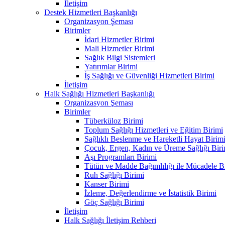
İletişim
Destek Hizmetleri Başkanlığı
Organizasyon Şeması
Birimler
İdari Hizmetler Birimi
Mali Hizmetler Birimi
Sağlık Bilgi Sistemleri
Yatırımlar Birimi
İş Sağlığı ve Güvenliği Hizmetleri Birimi
İletişim
Halk Sağlığı Hizmetleri Başkanlığı
Organizasyon Şeması
Birimler
Tüberküloz Birimi
Toplum Sağlığı Hizmetleri ve Eğitim Birimi
Sağlıklı Beslenme ve Hareketli Hayat Birim
Çocuk, Ergen, Kadın ve Üreme Sağlığı Biri
Aşı Programları Birimi
Tütün ve Madde Bağımlılığı ile Mücadele B
Ruh Sağlığı Birimi
Kanser Birimi
İzleme, Değerlendirme ve İstatistik Birimi
Göç Sağlığı Birimi
İletişim
Halk Sağlığı İletişim Rehberi