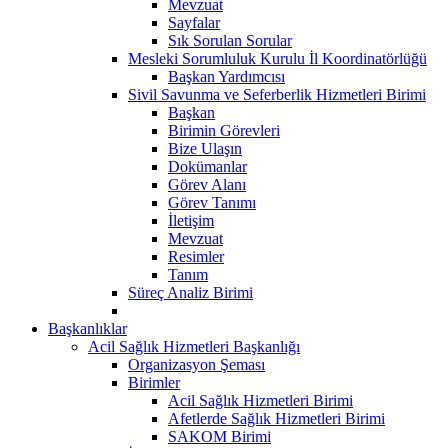
Mevzuat
Sayfalar
Sık Sorulan Sorular
Mesleki Sorumluluk Kurulu İl Koordinatörlüğü
Başkan Yardımcısı
Sivil Savunma ve Seferberlik Hizmetleri Birimi
Başkan
Birimin Görevleri
Bize Ulaşın
Dokümanlar
Görev Alanı
Görev Tanımı
İletişim
Mevzuat
Resimler
Tanım
Süreç Analiz Birimi
Başkanlıklar
Acil Sağlık Hizmetleri Başkanlığı
Organizasyon Şeması
Birimler
Acil Sağlık Hizmetleri Birimi
Afetlerde Sağlık Hizmetleri Birimi
SAKOM Birimi