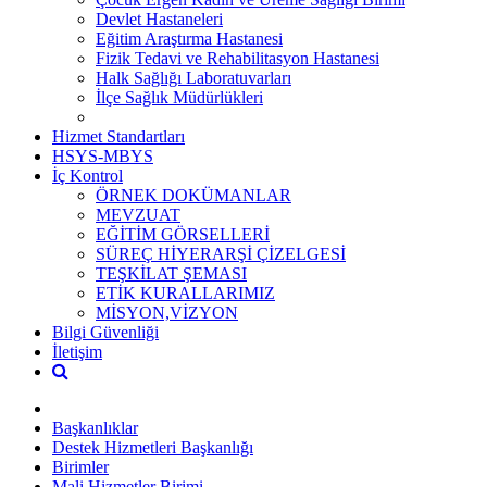
Devlet Hastaneleri
Eğitim Araştırma Hastanesi
Fizik Tedavi ve Rehabilitasyon Hastanesi
Halk Sağlığı Laboratuvarları
İlçe Sağlık Müdürlükleri
Hizmet Standartları
HSYS-MBYS
İç Kontrol
ÖRNEK DOKÜMANLAR
MEVZUAT
EĞİTİM GÖRSELLERİ
SÜREÇ HİYERARŞİ ÇİZELGESİ
TEŞKİLAT ŞEMASI
ETİK KURALLARIMIZ
MİSYON,VİZYON
Bilgi Güvenliği
İletişim
Başkanlıklar
Destek Hizmetleri Başkanlığı
Birimler
Mali Hizmetler Birimi