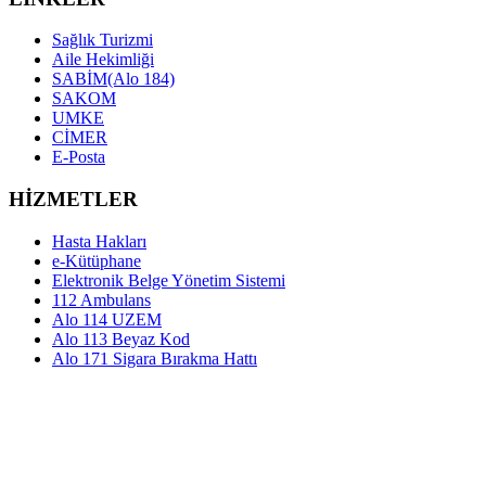
Sağlık Turizmi
Aile Hekimliği
SABİM(Alo 184)
SAKOM
UMKE
CİMER
E-Posta
HİZMETLER
Hasta Hakları
e-Kütüphane
Elektronik Belge Yönetim Sistemi
112 Ambulans
Alo 114 UZEM
Alo 113 Beyaz Kod
Alo 171 Sigara Bırakma Hattı