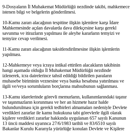
9-Dosyaların İl Muhakemat Müdürlüğü nezdinde takibi, mahkemece
istenen bilgi ve belgelerin gönderilmesi.
10-Kamu zararı alacağının tespitine ilişkin işlemlere karşı İdare
Mahkemesinde açılan davalarda dava dilekçesine karşı gerekl
savunma ve itirazların yapılması ile aleyhe kararların temyizi ve
temyize cevap verilmesi.
11-Kamu zararı alacağının taksitlendirilmesine ilişkin işlemlerin
yapılması.
12-Mahkemeye veya icraya intikal ettirilen alacakların takibinin
hangi aşamada olduğu İl Muhakemat Müdürlüğü nezdinde
izlenerek, icra dairelerince tahsil edildiği bildirilen paraların
muhasebe biriminin veznesine veya banka hesabına yatırılması ve
ilgili ve/veya sorumluların borçlarına mahsubunun sağlanması.
13-Kamu idarelerinde görevli memurların, kullanımlarındaki taşınır
ve taşınmazların korunması ve her an hizmete hazır halde
bulundurulması için gerekli tedbirleri almamaları nedeniyle Devlete
verdikleri zararlar ile kamu hukukuna tabi görevlerle ilgili olarak
kişilere verdikleri zararlar hakkında uygulanan 657 sayılı Kanunun
13 üncü maddesi uyarınca 27/6/1983 tarihli ve 83/6510 sayılı
Bakanlar Kurulu Kararıyla yürürlüğe konulan Devlete ve Kişilere