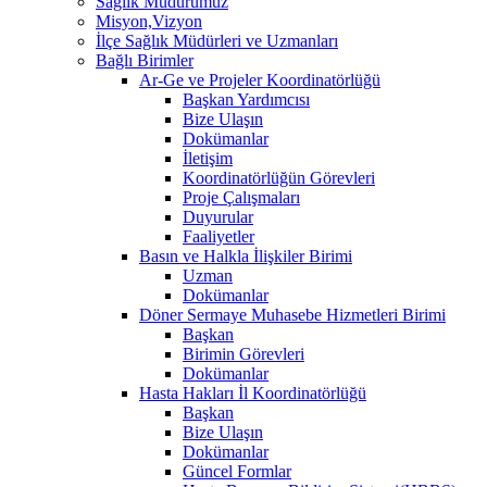
Sağlık Müdürümüz
Misyon,Vizyon
İlçe Sağlık Müdürleri ve Uzmanları
Bağlı Birimler
Ar-Ge ve Projeler Koordinatörlüğü
Başkan Yardımcısı
Bize Ulaşın
Dokümanlar
İletişim
Koordinatörlüğün Görevleri
Proje Çalışmaları
Duyurular
Faaliyetler
Basın ve Halkla İlişkiler Birimi
Uzman
Dokümanlar
Döner Sermaye Muhasebe Hizmetleri Birimi
Başkan
Birimin Görevleri
Dokümanlar
Hasta Hakları İl Koordinatörlüğü
Başkan
Bize Ulaşın
Dokümanlar
Güncel Formlar