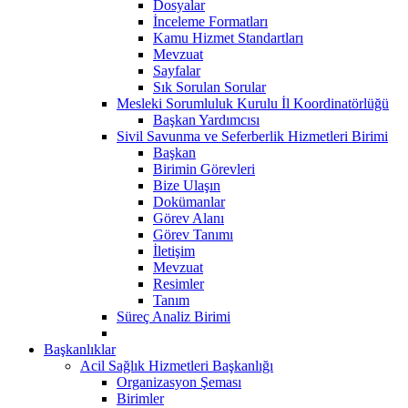
Dosyalar
İnceleme Formatları
Kamu Hizmet Standartları
Mevzuat
Sayfalar
Sık Sorulan Sorular
Mesleki Sorumluluk Kurulu İl Koordinatörlüğü
Başkan Yardımcısı
Sivil Savunma ve Seferberlik Hizmetleri Birimi
Başkan
Birimin Görevleri
Bize Ulaşın
Dokümanlar
Görev Alanı
Görev Tanımı
İletişim
Mevzuat
Resimler
Tanım
Süreç Analiz Birimi
Başkanlıklar
Acil Sağlık Hizmetleri Başkanlığı
Organizasyon Şeması
Birimler