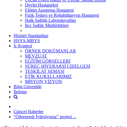
Devlet Hastaneleri
Eğitim Araştırma Hastanesi
Fizik Tedavi ve Rehabilitasyon Hastanesi
Halk Sağlığı Laboratuvarları
İlçe Sağlık Müdürlükleri
Hizmet Standartları
HSYS-MBYS
İç Kontrol
ÖRNEK DOKÜMANLAR
MEVZUAT
EĞİTİM GÖRSELLERİ
SÜREÇ HİYERARŞİ ÇİZELGESİ
TEŞKİLAT ŞEMASI
ETİK KURALLARIMIZ
MİSYON,VİZYON
Bilgi Güvenliği
İletişim
Güncel Haberler
“Öğrenerek İyileşiyoruz” projesi ...