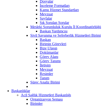
Dosyalar
İnceleme Formatları
Kamu Hizmet Standartları
Mevzuat
Sayfalar
Sık Sorulan Sorular
Mesleki Sorumluluk Kurulu İl Koordinatörlüğü
Başkan Yardımcısı
Sivil Savunma ve Seferberlik Hizmetleri Birimi
Başkan
Birimin Görevleri
Bize Ulaşın
Dokümanlar
Görev Alanı
Görev Tanımı
İletişim
Mevzuat
Resimler
Tanım
Süreç Analiz Birimi
Başkanlıklar
Acil Sağlık Hizmetleri Başkanlığı
Organizasyon Şeması
Birimler