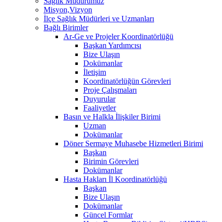
Sağlık Müdürümüz
Misyon,Vizyon
İlçe Sağlık Müdürleri ve Uzmanları
Bağlı Birimler
Ar-Ge ve Projeler Koordinatörlüğü
Başkan Yardımcısı
Bize Ulaşın
Dokümanlar
İletişim
Koordinatörlüğün Görevleri
Proje Çalışmaları
Duyurular
Faaliyetler
Basın ve Halkla İlişkiler Birimi
Uzman
Dokümanlar
Döner Sermaye Muhasebe Hizmetleri Birimi
Başkan
Birimin Görevleri
Dokümanlar
Hasta Hakları İl Koordinatörlüğü
Başkan
Bize Ulaşın
Dokümanlar
Güncel Formlar