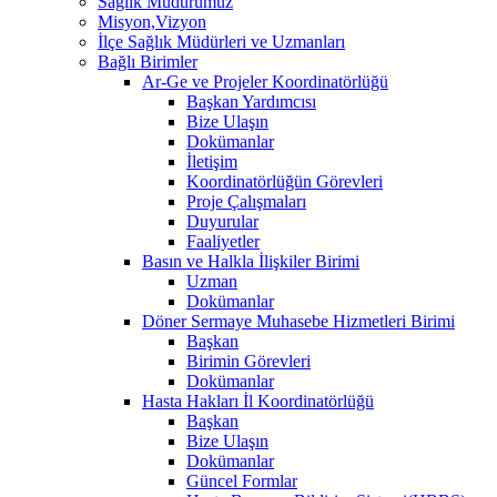
Sağlık Müdürümüz
Misyon,Vizyon
İlçe Sağlık Müdürleri ve Uzmanları
Bağlı Birimler
Ar-Ge ve Projeler Koordinatörlüğü
Başkan Yardımcısı
Bize Ulaşın
Dokümanlar
İletişim
Koordinatörlüğün Görevleri
Proje Çalışmaları
Duyurular
Faaliyetler
Basın ve Halkla İlişkiler Birimi
Uzman
Dokümanlar
Döner Sermaye Muhasebe Hizmetleri Birimi
Başkan
Birimin Görevleri
Dokümanlar
Hasta Hakları İl Koordinatörlüğü
Başkan
Bize Ulaşın
Dokümanlar
Güncel Formlar