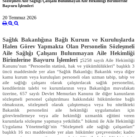
Sözleşmeli Aile Sağlığı Çalışanı Bulunmayan Aile Hekimliği Birimlerine
Başvuru İşlemleri
20 Temmuz 2026
Sağlık Bakanlığına Bağlı Kurum ve Kuruluşlarda
Halen Görev Yapmakta Olan Personelin Sözleşmeli
Aile Sağlığı Çalışanı Bulunmayan Aile Hekimliği
Birimlerine Başvuru İşlemleri ;
5258 sayılı Aile Hekimliği
Kanunu’nun “Personelin statüsü, hak ve yükümlülükleri” başlıklı 3
üncü maddesinde yer alan “Sağlık Bakanlığı; Bakanlık veya diğer
kamu kurum veya kuruluşları personeli olan uzman tabip, tabip ve
aile sağlığı çalışanı olarak çalıştırılacak sağlık personelini,
kendilerinin talebi ve kurumlarının veya Bakanlığın muvafakatı
üzerine, 657 sayılı Devlet Memurları Kanunu ile diğer kanunların
sözleşmeli personel çalıştırılması hakkındaki hükümlerine bağlı
olmaksızın, sözleşmeli olarak çalıştırmaya veya bu nitelikteki
Bakanlık personelini aile hekimliği uygulamaları için
görevlendirmeye veya aile hekimliği uzmanlık eğitimi veren
kurumlarla sözleşme yapmaya yetkilidir.” hükmü ile Aile Hekimliği
Uygulama Yönetmeliği’nin “Sözleşmeli aile sağlığı çalışanları”
başlıklı 16 ncı maddesinde yer alan hükümler çerçevesinde; kadro