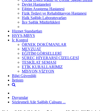
Devlet Hastaneleri
Eğitim Araştırma Hastanesi
Fizik Tedavi ve Rehabilitasyon Hastanesi
Halk Sağlığı Laboratuvarları
İlçe Sağlık Müdürlükleri
Hizmet Standartları
HSYS-MBYS
İç Kontrol
ÖRNEK DOKÜMANLAR
MEVZUAT
EĞİTİM GÖRSELLERİ
SÜREÇ HİYERARŞİ ÇİZELGESİ
TEŞKİLAT ŞEMASI
ETİK KURALLARIMIZ
MİSYON,VİZYON
Bilgi Güvenliği
İletişim
Duyurular
Sözleşmeli Aile Sağlığı Çalışanı ...