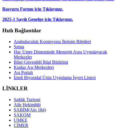
Başvuru Formu için Tıklayınız.
2025-1 Sayılı Genelge için Tıklayınız.
Hızlı Bağlantılar
Arabuluculuk Komisyonu İletişim Bilgileri
Sıtma
Hac Umre Döneminde Menenjit Aşısı Uygulayacak
Merkezler
Bilgi Güvenliği İhlal Bildirimi
Kuduz Aşı Merkezleri
Aşı Portalı
İzinli Biyosidal Ürün Uygulama İşyeri Listesi
LİNKLER
Sağlık Turizmi
Aile Hekimliği
SABİM(Alo 184)
SAKOM
UMKE
CİMER