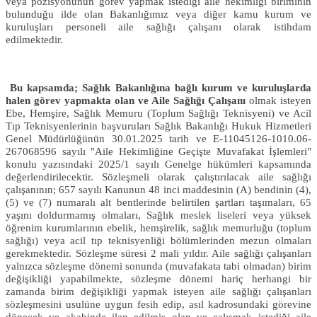
veya pozisyonunun görev yapmak istediği aile hekimliği biriminin
bulunduğu ilde olan Bakanlığımız veya diğer kamu kurum ve
kuruluşları personeli aile sağlığı çalışanı olarak istihdam
edilmektedir.
Bu kapsamda; Sağlık Bakanlığına bağlı kurum ve kuruluşlarda
halen görev yapmakta olan ve Aile Sağlığı Çalışanı
olmak isteyen
Ebe, Hemşire, Sağlık Memuru (Toplum Sağlığı Teknisyeni) ve Acil
Tıp Teknisyenlerinin başvuruları Sağlık Bakanlığı Hukuk Hizmetleri
Genel Müdürlüğünün 30.01.2025 tarih ve E-11045126-1010.06-
267068596 sayılı "Aile Hekimliğine Geçişte Muvafakat İşlemleri"
konulu yazısındaki 2025/1 sayılı Genelge hükümleri kapsamında
değerlendirilecektir. Sözleşmeli olarak çalıştırılacak aile sağlığı
çalışanının; 657 sayılı Kanunun 48 inci maddesinin (A) bendinin (4),
(5) ve (7) numaralı alt bentlerinde belirtilen şartları taşımaları, 65
yaşını doldurmamış olmaları, Sağlık meslek liseleri veya yüksek
öğrenim kurumlarının ebelik, hemşirelik, sağlık memurluğu (toplum
sağlığı) veya acil tıp teknisyenliği bölümlerinden mezun olmaları
gerekmektedir. Sözleşme süresi 2 mali yıldır. Aile sağlığı çalışanları
yalnızca sözleşme dönemi sonunda (muvafakata tabi olmadan) birim
değişikliği yapabilmekte, sözleşme dönemi hariç herhangi bir
zamanda birim değişikliği yapmak isteyen aile sağlığı çalışanları
sözleşmesini usulüne uygun fesih edip, asıl kadrosundaki görevine
dönecek ve akabinde ilan edilmiş olan ve çalışmak istediği aile