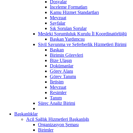
Dosyalar
İnceleme Formatları
Kamu Hizmet Standartları
Mevzuat
Sayfalar
Sık Sorulan Sorular
Mesleki Sorumluluk Kurulu İl Koordinatörlüğü
Başkan Yardımcısı
Sivil Savunma ve Seferberlik Hizmetleri Birimi
Başkan
Birimin Görevleri
Bize Ulaşın
Dokümanlar
Görev Alanı
Görev Tanımı
İletişim
Mevzuat
Resimler
Tanım
Süreç Analiz Birimi
Başkanlıklar
Acil Sağlık Hizmetleri Başkanlığı
Organizasyon Şeması
Birimler