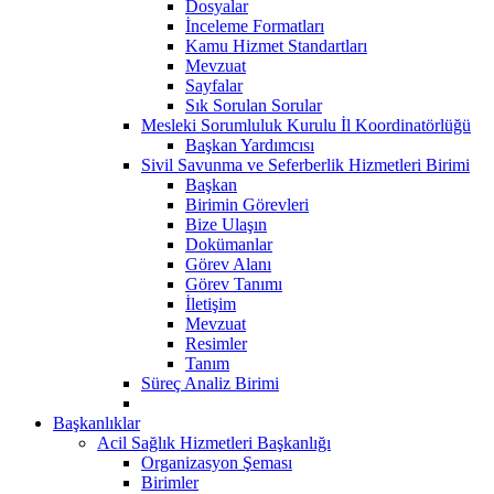
Dosyalar
İnceleme Formatları
Kamu Hizmet Standartları
Mevzuat
Sayfalar
Sık Sorulan Sorular
Mesleki Sorumluluk Kurulu İl Koordinatörlüğü
Başkan Yardımcısı
Sivil Savunma ve Seferberlik Hizmetleri Birimi
Başkan
Birimin Görevleri
Bize Ulaşın
Dokümanlar
Görev Alanı
Görev Tanımı
İletişim
Mevzuat
Resimler
Tanım
Süreç Analiz Birimi
Başkanlıklar
Acil Sağlık Hizmetleri Başkanlığı
Organizasyon Şeması
Birimler