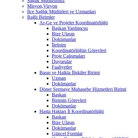
Sağlık Müdürümüz
Misyon,Vizyon
İlçe Sağlık Müdürleri ve Uzmanları
Bağlı Birimler
Ar-Ge ve Projeler Koordinatörlüğü
Başkan Yardımcısı
Bize Ulaşın
Dokümanlar
İletişim
Koordinatörlüğün Görevleri
Proje Çalışmaları
Duyurular
Faaliyetler
Basın ve Halkla İlişkiler Birimi
Uzman
Dokümanlar
Döner Sermaye Muhasebe Hizmetleri Birimi
Başkan
Birimin Görevleri
Dokümanlar
Hasta Hakları İl Koordinatörlüğü
Başkan
Bize Ulaşın
Dokümanlar
Güncel Formlar