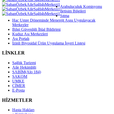
Arabuluculuk Komisyonu
İletişim Bilgileri
Sıtma
Hac Umre Döneminde Menenjit Aşısı Uygulayacak
Merkezler
Bilgi Güvenliği İhlal Bildirimi
Kuduz Aşı Merkezleri
Aşı Portalı
İzinli Biyosidal Ürün Uygulama İşyeri Listesi
LİNKLER
Sağlık Turizmi
Aile Hekimliği
SABİM(Alo 184)
SAKOM
UMKE
CİMER
E-Posta
HİZMETLER
Hasta Hakları