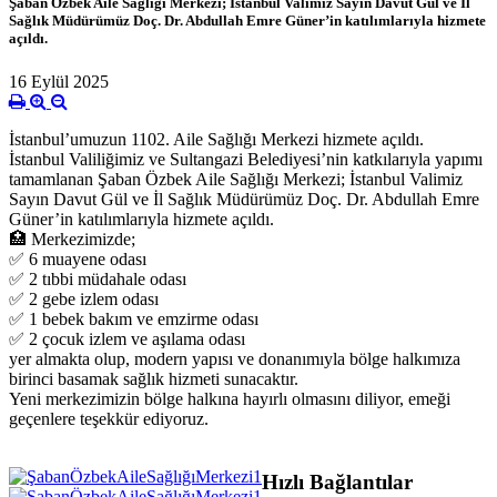
Şaban Özbek Aile Sağlığı Merkezi; İstanbul Valimiz Sayın Davut Gül ve İl
Sağlık Müdürümüz Doç. Dr. Abdullah Emre Güner’in katılımlarıyla hizmete
açıldı.
16 Eylül 2025
İstanbul’umuzun 1102. Aile Sağlığı Merkezi hizmete açıldı.
İstanbul Valiliğimiz ve Sultangazi Belediyesi’nin katkılarıyla yapımı
tamamlanan Şaban Özbek Aile Sağlığı Merkezi; İstanbul Valimiz
Sayın Davut Gül ve İl Sağlık Müdürümüz Doç. Dr. Abdullah Emre
Güner’in katılımlarıyla hizmete açıldı.
🏥 Merkezimizde;
✅ 6 muayene odası
✅ 2 tıbbi müdahale odası
✅ 2 gebe izlem odası
✅ 1 bebek bakım ve emzirme odası
✅ 2 çocuk izlem ve aşılama odası
yer almakta olup, modern yapısı ve donanımıyla bölge halkımıza
birinci basamak sağlık hizmeti sunacaktır.
Yeni merkezimizin bölge halkına hayırlı olmasını diliyor, emeği
geçenlere teşekkür ediyoruz.
Hızlı Bağlantılar