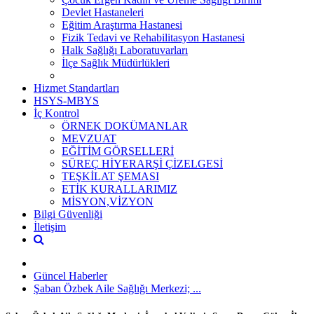
Devlet Hastaneleri
Eğitim Araştırma Hastanesi
Fizik Tedavi ve Rehabilitasyon Hastanesi
Halk Sağlığı Laboratuvarları
İlçe Sağlık Müdürlükleri
Hizmet Standartları
HSYS-MBYS
İç Kontrol
ÖRNEK DOKÜMANLAR
MEVZUAT
EĞİTİM GÖRSELLERİ
SÜREÇ HİYERARŞİ ÇİZELGESİ
TEŞKİLAT ŞEMASI
ETİK KURALLARIMIZ
MİSYON,VİZYON
Bilgi Güvenliği
İletişim
Güncel Haberler
Şaban Özbek Aile Sağlığı Merkezi; ...