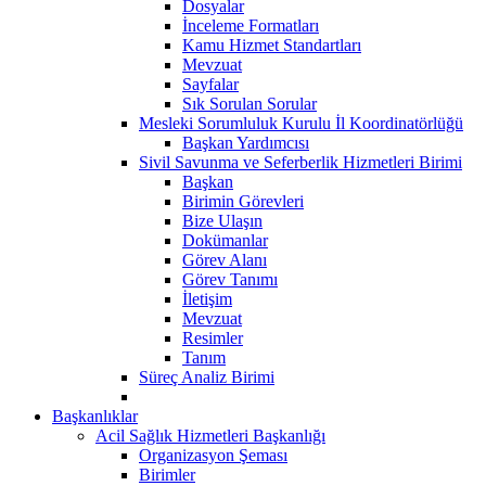
Dosyalar
İnceleme Formatları
Kamu Hizmet Standartları
Mevzuat
Sayfalar
Sık Sorulan Sorular
Mesleki Sorumluluk Kurulu İl Koordinatörlüğü
Başkan Yardımcısı
Sivil Savunma ve Seferberlik Hizmetleri Birimi
Başkan
Birimin Görevleri
Bize Ulaşın
Dokümanlar
Görev Alanı
Görev Tanımı
İletişim
Mevzuat
Resimler
Tanım
Süreç Analiz Birimi
Başkanlıklar
Acil Sağlık Hizmetleri Başkanlığı
Organizasyon Şeması
Birimler