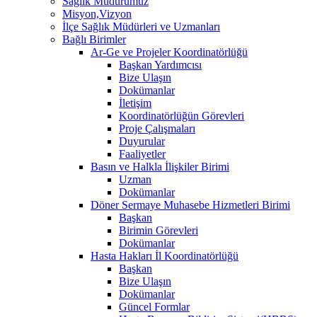
Sağlık Müdürümüz
Misyon,Vizyon
İlçe Sağlık Müdürleri ve Uzmanları
Bağlı Birimler
Ar-Ge ve Projeler Koordinatörlüğü
Başkan Yardımcısı
Bize Ulaşın
Dokümanlar
İletişim
Koordinatörlüğün Görevleri
Proje Çalışmaları
Duyurular
Faaliyetler
Basın ve Halkla İlişkiler Birimi
Uzman
Dokümanlar
Döner Sermaye Muhasebe Hizmetleri Birimi
Başkan
Birimin Görevleri
Dokümanlar
Hasta Hakları İl Koordinatörlüğü
Başkan
Bize Ulaşın
Dokümanlar
Güncel Formlar