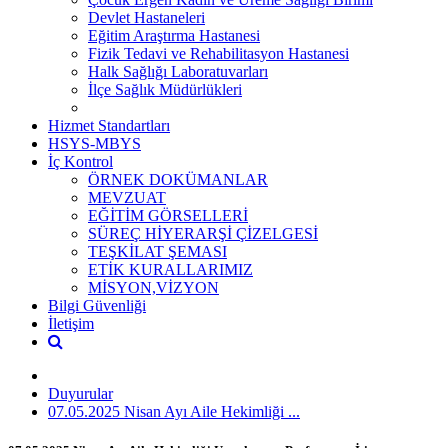
Devlet Hastaneleri
Eğitim Araştırma Hastanesi
Fizik Tedavi ve Rehabilitasyon Hastanesi
Halk Sağlığı Laboratuvarları
İlçe Sağlık Müdürlükleri
Hizmet Standartları
HSYS-MBYS
İç Kontrol
ÖRNEK DOKÜMANLAR
MEVZUAT
EĞİTİM GÖRSELLERİ
SÜREÇ HİYERARŞİ ÇİZELGESİ
TEŞKİLAT ŞEMASI
ETİK KURALLARIMIZ
MİSYON,VİZYON
Bilgi Güvenliği
İletişim
Duyurular
07.05.2025 Nisan Ayı Aile Hekimliği ...