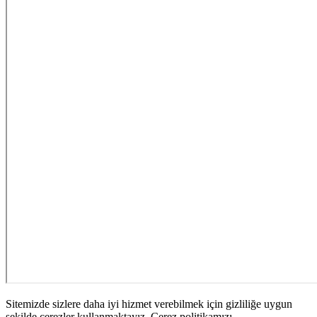
Sitemizde sizlere daha iyi hizmet verebilmek için gizliliğe uygun
şekilde çerezler kullanmaktayız. Çerez politikamızı