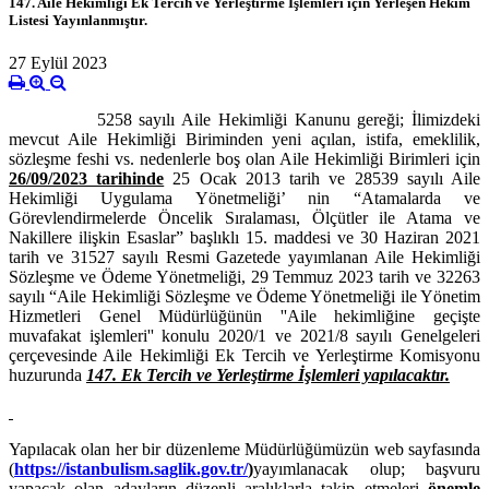
147. Aile Hekimliği Ek Tercih ve Yerleştirme İşlemleri için Yerleşen Hekim
Listesi Yayınlanmıştır.
27 Eylül 2023
5258 sayılı Aile Hekimliği Kanunu gereği; İlimizdeki
mevcut Aile Hekimliği Biriminden yeni açılan, istifa, emeklilik,
sözleşme feshi vs. nedenlerle boş olan Aile Hekimliği Birimleri için
26/09/2023 tarihinde
25 Ocak 2013 tarih ve 28539 sayılı Aile
Hekimliği Uygulama Yönetmeliği’ nin “Atamalarda ve
Görevlendirmelerde Öncelik Sıralaması, Ölçütler ile Atama ve
Nakillere ilişkin Esaslar” başlıklı 15. maddesi ve 30 Haziran 2021
tarih ve 31527 sayılı Resmi Gazetede yayımlanan Aile Hekimliği
Sözleşme ve Ödeme Yönetmeliği, 29 Temmuz 2023 tarih ve 32263
sayılı “Aile Hekimliği Sözleşme ve Ödeme Yönetmeliği ile Yönetim
Hizmetleri Genel Müdürlüğünün ''Aile hekimliğine geçişte
muvafakat işlemleri'' konulu 2020/1 ve 2021/8 sayılı Genelgeleri
çerçevesinde Aile Hekimliği Ek Tercih ve Yerleştirme Komisyonu
huzurunda
147. Ek Tercih ve Yerleştirme İşlemleri yapılacaktır.
Yapılacak olan her bir düzenleme Müdürlüğümüzün web sayfasında
(
https://istanbulism.saglik.gov.tr/
)
yayımlanacak olup; başvuru
yapacak olan adayların düzenli aralıklarla takip etmeleri
önemle