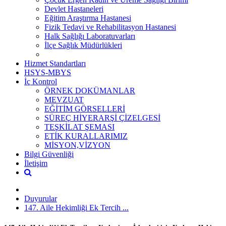
Devlet Hastaneleri
Eğitim Araştırma Hastanesi
Fizik Tedavi ve Rehabilitasyon Hastanesi
Halk Sağlığı Laboratuvarları
İlçe Sağlık Müdürlükleri
Hizmet Standartları
HSYS-MBYS
İç Kontrol
ÖRNEK DOKÜMANLAR
MEVZUAT
EĞİTİM GÖRSELLERİ
SÜREÇ HİYERARŞİ ÇİZELGESİ
TEŞKİLAT ŞEMASI
ETİK KURALLARIMIZ
MİSYON,VİZYON
Bilgi Güvenliği
İletişim
Duyurular
147. Aile Hekimliği Ek Tercih ...