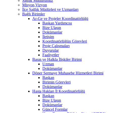
Sağlık Müdürümüz
Misyon,Vizyon
İlçe Sağlık Müdürleri ve Uzmanları
Bağlı Birimler
Ar-Ge ve Projeler Koordinatörlüğü
Başkan Yardımcısı
Bize Ulaşın
Dokümanlar
İletişim
Koordinatörlüğün Görevleri
Proje Çalışmaları
Duyurular
Faaliyetler
Basın ve Halkla İlişkiler Birimi
Uzman
Dokümanlar
Döner Sermaye Muhasebe Hizmetleri Birimi
Başkan
Birimin Görevleri
Dokümanlar
Hasta Hakları İl Koordinatörlüğü
Başkan
Bize Ulaşın
Dokümanlar
Güncel Formlar