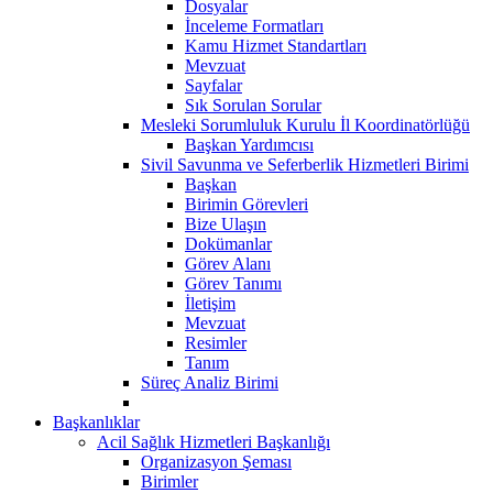
Dosyalar
İnceleme Formatları
Kamu Hizmet Standartları
Mevzuat
Sayfalar
Sık Sorulan Sorular
Mesleki Sorumluluk Kurulu İl Koordinatörlüğü
Başkan Yardımcısı
Sivil Savunma ve Seferberlik Hizmetleri Birimi
Başkan
Birimin Görevleri
Bize Ulaşın
Dokümanlar
Görev Alanı
Görev Tanımı
İletişim
Mevzuat
Resimler
Tanım
Süreç Analiz Birimi
Başkanlıklar
Acil Sağlık Hizmetleri Başkanlığı
Organizasyon Şeması
Birimler