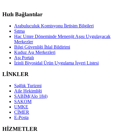
Hızlı Bağlantılar
Arabuluculuk Komisyonu İletişim Bilgileri
Sıtma
Hac Umre Döneminde Menenjit Aşısı Uygulayacak
Merkezler
Bilgi Güvenliği İhlal Bildirimi
Kuduz Aşı Merkezleri
Aşı Portalı
İzinli Biyosidal Ürün Uygulama İşyeri Listesi
LİNKLER
Sağlık Turizmi
Aile Hekimliği
SABİM(Alo 184)
SAKOM
UMKE
CİMER
E-Posta
HİZMETLER