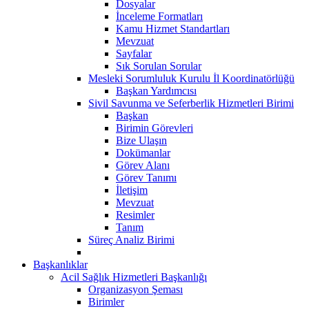
Dosyalar
İnceleme Formatları
Kamu Hizmet Standartları
Mevzuat
Sayfalar
Sık Sorulan Sorular
Mesleki Sorumluluk Kurulu İl Koordinatörlüğü
Başkan Yardımcısı
Sivil Savunma ve Seferberlik Hizmetleri Birimi
Başkan
Birimin Görevleri
Bize Ulaşın
Dokümanlar
Görev Alanı
Görev Tanımı
İletişim
Mevzuat
Resimler
Tanım
Süreç Analiz Birimi
Başkanlıklar
Acil Sağlık Hizmetleri Başkanlığı
Organizasyon Şeması
Birimler