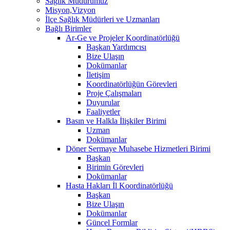
Sağlık Müdürümüz
Misyon,Vizyon
İlçe Sağlık Müdürleri ve Uzmanları
Bağlı Birimler
Ar-Ge ve Projeler Koordinatörlüğü
Başkan Yardımcısı
Bize Ulaşın
Dokümanlar
İletişim
Koordinatörlüğün Görevleri
Proje Çalışmaları
Duyurular
Faaliyetler
Basın ve Halkla İlişkiler Birimi
Uzman
Dokümanlar
Döner Sermaye Muhasebe Hizmetleri Birimi
Başkan
Birimin Görevleri
Dokümanlar
Hasta Hakları İl Koordinatörlüğü
Başkan
Bize Ulaşın
Dokümanlar
Güncel Formlar