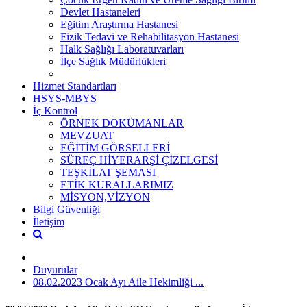
Devlet Hastaneleri
Eğitim Araştırma Hastanesi
Fizik Tedavi ve Rehabilitasyon Hastanesi
Halk Sağlığı Laboratuvarları
İlçe Sağlık Müdürlükleri
Hizmet Standartları
HSYS-MBYS
İç Kontrol
ÖRNEK DOKÜMANLAR
MEVZUAT
EĞİTİM GÖRSELLERİ
SÜREÇ HİYERARŞİ ÇİZELGESİ
TEŞKİLAT ŞEMASI
ETİK KURALLARIMIZ
MİSYON,VİZYON
Bilgi Güvenliği
İletişim
Duyurular
08.02.2023 Ocak Ayı Aile Hekimliği ...