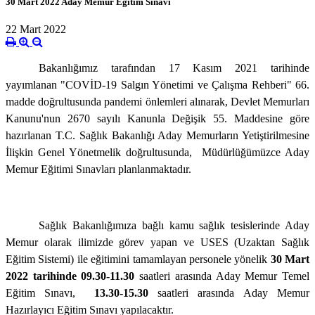
30 Mart 2022 Aday Memur Eğitim Sınavı
22 Mart 2022
Bakanlığımız tarafından 17 Kasım 2021 tarihinde
yayımlanan "COVİD-19 Salgın Yönetimi ve Çalışma Rehberi" 66.
madde doğrultusunda pandemi önlemleri alınarak, Devlet Memurları
Kanunu'nun 2670 sayılı Kanunla Değişik 55. Maddesine göre
hazırlanan T.C. Sağlık Bakanlığı Aday Memurların Yetiştirilmesine
İlişkin Genel Yönetmelik doğrultusunda,
Müdürlüğümüzce Aday
Memur Eğitimi Sınavları planlanmaktadır.
Sağlık Bakanlığımıza bağlı kamu sağlık tesislerinde Aday
Memur olarak ilimizde görev yapan ve USES (Uzaktan Sağlık
Eğitim Sistemi) ile eğitimini tamamlayan personele yönelik
30 Mart
2022 tarihinde 09.30-11.30
saatleri arasında Aday Memur Temel
Eğitim Sınavı,
13.30-15.30
saatleri arasında Aday Memur
Hazırlayıcı Eğitim Sınavı yapılacaktır.