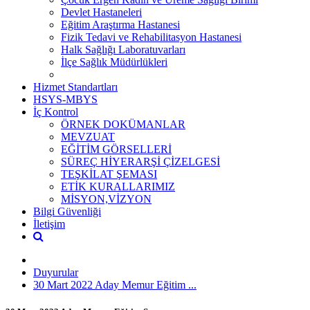
Devlet Hastaneleri
Eğitim Araştırma Hastanesi
Fizik Tedavi ve Rehabilitasyon Hastanesi
Halk Sağlığı Laboratuvarları
İlçe Sağlık Müdürlükleri
Hizmet Standartları
HSYS-MBYS
İç Kontrol
ÖRNEK DOKÜMANLAR
MEVZUAT
EĞİTİM GÖRSELLERİ
SÜREÇ HİYERARŞİ ÇİZELGESİ
TEŞKİLAT ŞEMASI
ETİK KURALLARIMIZ
MİSYON,VİZYON
Bilgi Güvenliği
İletişim
Duyurular
30 Mart 2022 Aday Memur Eğitim ...