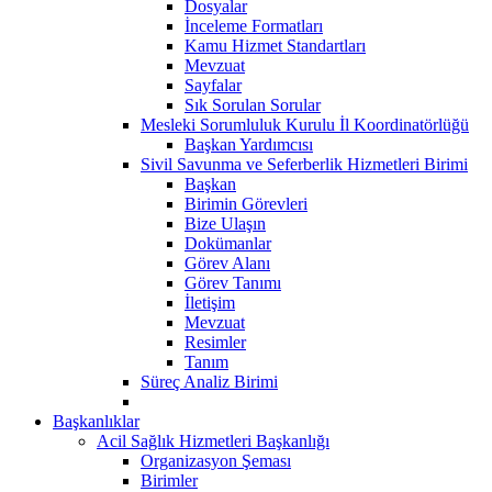
Dosyalar
İnceleme Formatları
Kamu Hizmet Standartları
Mevzuat
Sayfalar
Sık Sorulan Sorular
Mesleki Sorumluluk Kurulu İl Koordinatörlüğü
Başkan Yardımcısı
Sivil Savunma ve Seferberlik Hizmetleri Birimi
Başkan
Birimin Görevleri
Bize Ulaşın
Dokümanlar
Görev Alanı
Görev Tanımı
İletişim
Mevzuat
Resimler
Tanım
Süreç Analiz Birimi
Başkanlıklar
Acil Sağlık Hizmetleri Başkanlığı
Organizasyon Şeması
Birimler