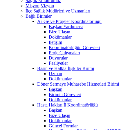
Sağlık Müdürümüz
Misyon,Vizyon
İlçe Sağlık Müdürleri ve Uzmanları
Bağlı Birimler
Ar-Ge ve Projeler Koordinatörlüğü
Başkan Yardımcısı
Bize Ulaşın
Dokümanlar
İletişim
Koordinatörlüğün Görevleri
Proje Çalışmaları
Duyurular
Faaliyetler
Basın ve Halkla İlişkiler Birimi
Uzman
Dokümanlar
Döner Sermaye Muhasebe Hizmetleri Birimi
Başkan
Birimin Görevleri
Dokümanlar
Hasta Hakları İl Koordinatörlüğü
Başkan
Bize Ulaşın
Dokümanlar
Güncel Formlar