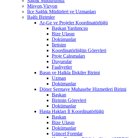
Sağlık Müdürümüz
Misyon,Vizyon
İlçe Sağlık Müdürleri ve Uzmanları
Bağlı Birimler
Ar-Ge ve Projeler Koordinatörlüğü
Başkan Yardımcısı
Bize Ulaşın
Dokümanlar
İletişim
Koordinatörlüğün Görevleri
Proje Çalışmaları
Duyurular
Faaliyetler
Basın ve Halkla İlişkiler Birimi
Uzman
Dokümanlar
Döner Sermaye Muhasebe Hizmetleri Birimi
Başkan
Birimin Görevleri
Dokümanlar
Hasta Hakları İl Koordinatörlüğü
Başkan
Bize Ulaşın
Dokümanlar
Güncel Formlar