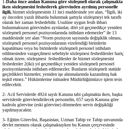
1-
Daha önce anılan Kanuna göre sözleşmeli olarak çalışmakta
iken sözleşmesini feshederek görevinden ayrılmış personelle
ilgili
,
hizmet sözleşmesinin 11 inci maddesinde yer alan, “İlgili, iki
ay önceden yazılı ihbarda bulunmak şartıyla sözleşmeyi tek taraflı
olarak her zaman feshedebilir. Usulüne uygun fesih ihbarı
bulunmaksızın görevinden ayrılanlar, dört yıl geçmedikçe yeniden
sözleşmeli personel pozisyonlarında istihdam edemezler” ile 13
maddesinde yer alan “Norm pozisyon sayısında değişiklik olması,
sözleşmeli personel pozisyonlarının vizelendiği birimlerin
kapatılması veya bu birimlerde sözleşmeli personel istihdam
edilmesinden vazgeçilmesi sebebiyle sözleşmesi feshedilenler hariç
olmak üzere, sözleşmesi feshedilenler ile hizmet sözleşmesini
feshedenler 2(iki) yıl geçmedikçe yeniden sözleşmeli personel
pozisyonlarında istihdam edilemezler. Bunların sözleşmeli statüde
geçirdikleri hizmetler, yeniden işe alınmalarında kazanılmış hak
teşkil etmez.” Hükümlerine istinaden Müdürlüğümüzce işlem tesis
edilecektir.
2- Acil Servislerde 4924 sayılı Kanuna tabi çalışmakta iken, başka
servislerde görevlendirilecek personelin, 657 sayılı Kanuna göre
kadrolu görevine (eski görevine) dönmeden servis değişikliği
yapılmayacaktır.
3- Eğitim Görevlisi, Başasistan, Uzman Tabip ve Tabip unvanında
devlet memuru olarak çalışmaktayken bu Kanun çerçevesinde