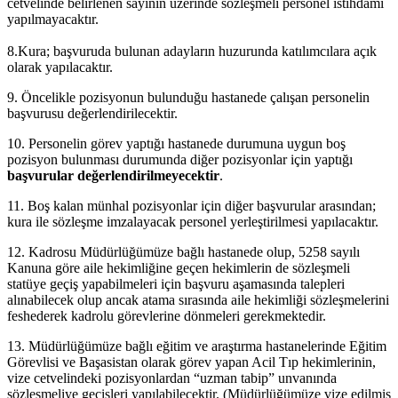
cetvelinde belirlenen sayının üzerinde sözleşmeli personel istihdamı
yapılmayacaktır.
8.Kura; başvuruda bulunan adayların huzurunda katılımcılara açık
olarak yapılacaktır.
9. Öncelikle pozisyonun bulunduğu hastanede çalışan personelin
başvurusu değerlendirilecektir.
10. Personelin görev yaptığı hastanede durumuna uygun boş
pozisyon bulunması durumunda diğer pozisyonlar için yaptığı
başvurular değerlendirilmeyecektir
.
11. Boş kalan münhal pozisyonlar için diğer başvurular arasından;
kura ile sözleşme imzalayacak personel yerleştirilmesi yapılacaktır.
12. Kadrosu Müdürlüğümüze bağlı hastanede olup, 5258 sayılı
Kanuna göre aile hekimliğine geçen hekimlerin de sözleşmeli
statüye geçiş yapabilmeleri için başvuru aşamasında talepleri
alınabilecek olup ancak atama sırasında aile hekimliği sözleşmelerini
feshederek kadrolu görevlerine dönmeleri gerekmektedir.
13. Müdürlüğümüze bağlı eğitim ve araştırma hastanelerinde Eğitim
Görevlisi ve Başasistan olarak görev yapan Acil Tıp hekimlerinin,
vize cetvelindeki pozisyonlardan “uzman tabip” unvanında
sözleşmeliye geçişleri yapılabilecektir. (Müdürlüğümüze vize edilmiş