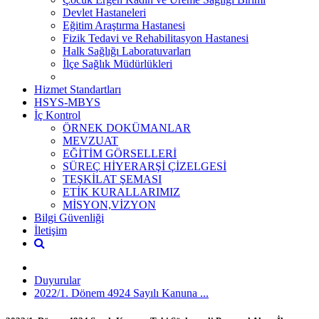
Devlet Hastaneleri
Eğitim Araştırma Hastanesi
Fizik Tedavi ve Rehabilitasyon Hastanesi
Halk Sağlığı Laboratuvarları
İlçe Sağlık Müdürlükleri
Hizmet Standartları
HSYS-MBYS
İç Kontrol
ÖRNEK DOKÜMANLAR
MEVZUAT
EĞİTİM GÖRSELLERİ
SÜREÇ HİYERARŞİ ÇİZELGESİ
TEŞKİLAT ŞEMASI
ETİK KURALLARIMIZ
MİSYON,VİZYON
Bilgi Güvenliği
İletişim
Duyurular
2022/1. Dönem 4924 Sayılı Kanuna ...