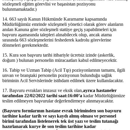
sözleşmeli eğitim görevlisi ve başasistan pozisyonu
bulunmamaktadır.)
14. 663 sayılı Kanun Hükmünde Kararname kapsamında
Müdürlüğümüz emrinde sözleşmeli yönetici olarak görev alanların
anılan Kanuna göre sözleşmeli statüye geçiş yapabilmeleri için
başvuru aşamasında talepleri alınabilecek olup, ancak atama
sırasında 663 sözleşmelerini feshederek kadrolu görevlerine
dönmeleri gerekmektedir.
15. Kura son başvuru tarihi itibariyle ücretsiz izinde (askerlik,
doğum ) bulunan personelin müracaatları kabul edilmeyecektir.
16. Tabip ve Uzman Tabip (Acil Tıp) pozisyonlarının tamamı, ilgili
unvan ve branştaki personelin pozisyonun bulunduğu sağlık
biriminin Acil Servislerinde istihdam edilmek üzere kullanılacaktır.
17. Başvuru evrakları imzasız ve eksik olan,
ayrıca hastaneler
tarafından 22/02/2022 tarihi saat:16:00’a
kadar Müdürlüğümüze
teslim edilmeyen başvurular değerlendirmeye alınmayacaktır.
(Başvuru formlarının hastane evrak biriminden
son başvuru
tarihine kadar tarih ve sayı kaydı almış olması
ve personel
birimi
tarafından listelenerek tek üst yazı ve teslim tutanağı
hazırlanarak kurye ile son teslim tarihine kadar