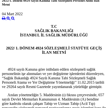
2022/1. Dönem 4924 Sayılı Kanuna Tabi Sözleşmeli Personel Alımı İlan
Metni
04 Mart 2022
T.C
SAĞLIK BAKANLIĞI
İSTANBUL İL SAĞLIK MÜDÜRLÜĞÜ
2022/ 1. DÖNEM 4924 SÖZLEŞMELİ STATÜYE GEÇİŞ
İLAN METNİ
4924 sayılı Kanuna göre istihdam edilen sözleşmeli sağlık
personelinin işe alınmaları ve yer değiştirme işlemlerini düzenleyen,
“Sağlık Bakanlığı 4924 Sayılı Kanuna Tabi Sözleşmeli Sağlık
Personeli Atama ve Yer Değiştirme Yönetmeliği’’ 11.02.2015 tarihli
ve 29264 sayılı Resmi Gazetede yayımlanarak yürürlüğe girmiştir.
Anılan yönetmeliğin 5. Maddesinin (ı) fıkrası çerçevesinde, 657
sayılı Devlet Memurları Kanununun 4. Maddesinin (A) bendine
göre kadrolu olarak çalışan Tabip ve Uzman Tabip (Acil Tıp)
personelin sözleşmeli personel pozisyonlarına geçiş işlemleri kura ile