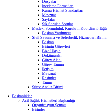
Dosyalar
İnceleme Formatları
Kamu Hizmet Standartları
Mevzuat
Sayfalar
Sık Sorulan Sorular
Mesleki Sorumluluk Kurulu İl Koordinatörlüğü
Başkan Yardımcısı
Sivil Savunma ve Seferberlik Hizmetleri Birimi
Başkan
Birimin Görevleri
Bize Ulaşın
Dokümanlar
Görev Alanı
Görev Tanımı
İletişim
Mevzuat
Resimler
Tanım
Süreç Analiz Birimi
Başkanlıklar
Acil Sağlık Hizmetleri Başkanlığı
Organizasyon Şeması
Birimler