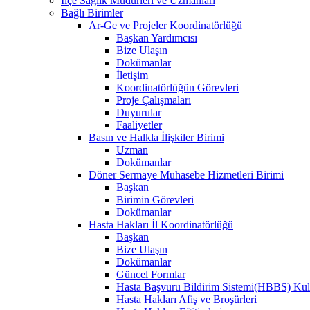
İlçe Sağlık Müdürleri ve Uzmanları
Bağlı Birimler
Ar-Ge ve Projeler Koordinatörlüğü
Başkan Yardımcısı
Bize Ulaşın
Dokümanlar
İletişim
Koordinatörlüğün Görevleri
Proje Çalışmaları
Duyurular
Faaliyetler
Basın ve Halkla İlişkiler Birimi
Uzman
Dokümanlar
Döner Sermaye Muhasebe Hizmetleri Birimi
Başkan
Birimin Görevleri
Dokümanlar
Hasta Hakları İl Koordinatörlüğü
Başkan
Bize Ulaşın
Dokümanlar
Güncel Formlar
Hasta Başvuru Bildirim Sistemi(HBBS) Kull
Hasta Hakları Afiş ve Broşürleri