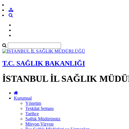
T.C. SAĞLIK BAKANLIĞI
İSTANBUL İL SAĞLIK MÜD
Kurumsal
Yönetim
Teşkilat Şeması
Tarihçe
Sağlık Müdürümüz
Misyon,Vizyon