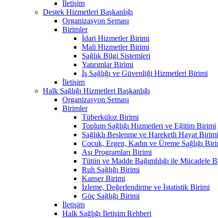
İletişim
Destek Hizmetleri Başkanlığı
Organizasyon Şeması
Birimler
İdari Hizmetler Birimi
Mali Hizmetler Birimi
Sağlık Bilgi Sistemleri
Yatırımlar Birimi
İş Sağlığı ve Güvenliği Hizmetleri Birimi
İletişim
Halk Sağlığı Hizmetleri Başkanlığı
Organizasyon Şeması
Birimler
Tüberküloz Birimi
Toplum Sağlığı Hizmetleri ve Eğitim Birimi
Sağlıklı Beslenme ve Hareketli Hayat Birim
Çocuk, Ergen, Kadın ve Üreme Sağlığı Biri
Aşı Programları Birimi
Tütün ve Madde Bağımlılığı ile Mücadele B
Ruh Sağlığı Birimi
Kanser Birimi
İzleme, Değerlendirme ve İstatistik Birimi
Göç Sağlığı Birimi
İletişim
Halk Sağlığı İletişim Rehberi