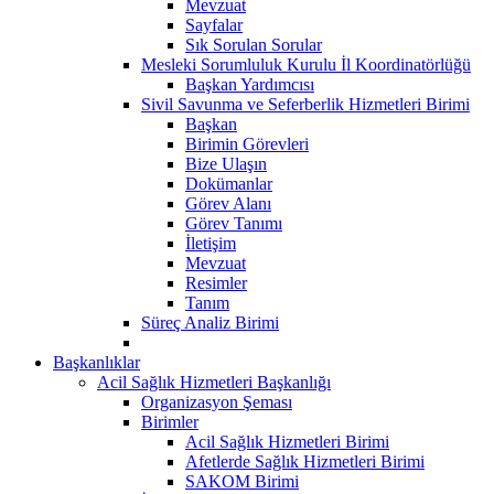
Mevzuat
Sayfalar
Sık Sorulan Sorular
Mesleki Sorumluluk Kurulu İl Koordinatörlüğü
Başkan Yardımcısı
Sivil Savunma ve Seferberlik Hizmetleri Birimi
Başkan
Birimin Görevleri
Bize Ulaşın
Dokümanlar
Görev Alanı
Görev Tanımı
İletişim
Mevzuat
Resimler
Tanım
Süreç Analiz Birimi
Başkanlıklar
Acil Sağlık Hizmetleri Başkanlığı
Organizasyon Şeması
Birimler
Acil Sağlık Hizmetleri Birimi
Afetlerde Sağlık Hizmetleri Birimi
SAKOM Birimi