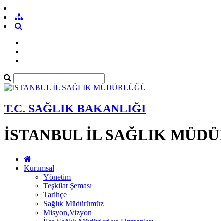
T.C. SAĞLIK BAKANLIĞI
İSTANBUL İL SAĞLIK MÜD
Kurumsal
Yönetim
Teşkilat Şeması
Tarihçe
Sağlık Müdürümüz
Misyon,Vizyon