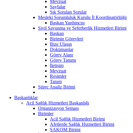
Mevzuat
Sayfalar
Sık Sorulan Sorular
Mesleki Sorumluluk Kurulu İl Koordinatörlüğü
Başkan Yardımcısı
Sivil Savunma ve Seferberlik Hizmetleri Birimi
Başkan
Birimin Görevleri
Bize Ulaşın
Dokümanlar
Görev Alanı
Görev Tanımı
İletişim
Mevzuat
Resimler
Tanım
Süreç Analiz Birimi
Başkanlıklar
Acil Sağlık Hizmetleri Başkanlığı
Organizasyon Şeması
Birimler
Acil Sağlık Hizmetleri Birimi
Afetlerde Sağlık Hizmetleri Birimi
SAKOM Birimi