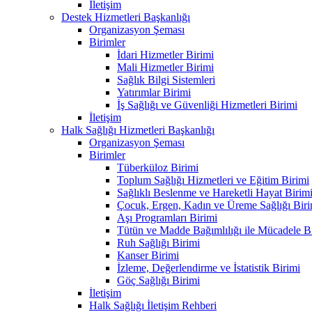
İletişim
Destek Hizmetleri Başkanlığı
Organizasyon Şeması
Birimler
İdari Hizmetler Birimi
Mali Hizmetler Birimi
Sağlık Bilgi Sistemleri
Yatırımlar Birimi
İş Sağlığı ve Güvenliği Hizmetleri Birimi
İletişim
Halk Sağlığı Hizmetleri Başkanlığı
Organizasyon Şeması
Birimler
Tüberküloz Birimi
Toplum Sağlığı Hizmetleri ve Eğitim Birimi
Sağlıklı Beslenme ve Hareketli Hayat Birim
Çocuk, Ergen, Kadın ve Üreme Sağlığı Biri
Aşı Programları Birimi
Tütün ve Madde Bağımlılığı ile Mücadele B
Ruh Sağlığı Birimi
Kanser Birimi
İzleme, Değerlendirme ve İstatistik Birimi
Göç Sağlığı Birimi
İletişim
Halk Sağlığı İletişim Rehberi