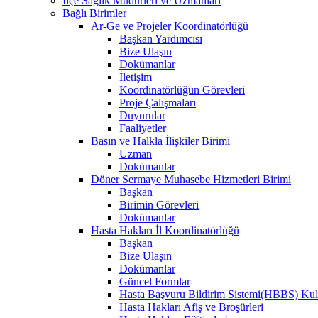
İlçe Sağlık Müdürleri ve Uzmanları
Bağlı Birimler
Ar-Ge ve Projeler Koordinatörlüğü
Başkan Yardımcısı
Bize Ulaşın
Dokümanlar
İletişim
Koordinatörlüğün Görevleri
Proje Çalışmaları
Duyurular
Faaliyetler
Basın ve Halkla İlişkiler Birimi
Uzman
Dokümanlar
Döner Sermaye Muhasebe Hizmetleri Birimi
Başkan
Birimin Görevleri
Dokümanlar
Hasta Hakları İl Koordinatörlüğü
Başkan
Bize Ulaşın
Dokümanlar
Güncel Formlar
Hasta Başvuru Bildirim Sistemi(HBBS) Kull
Hasta Hakları Afiş ve Broşürleri