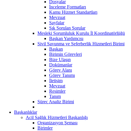
Dosyalar
İnceleme Formatları
Kamu Hizmet Standartları
Mevzuat
Sayfalar
Sık Sorulan Sorular
Mesleki Sorumluluk Kurulu İl Koordinatörlüğü
Başkan Yardımcısı
Sivil Savunma ve Seferberlik Hizmetleri Birimi
Başkan
Birimin Görevleri
Bize Ulaşın
Dokümanlar
Görev Alanı
Görev Tanımı
İletişim
Mevzuat
Resimler
Tanım
Süreç Analiz Birimi
Başkanlıklar
Acil Sağlık Hizmetleri Başkanlığı
Organizasyon Şeması
Birimler