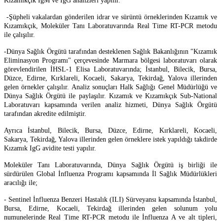
Kızamıkçık IgM ve IgG analizleri yapılır.
-Şüpheli vakalardan gönderilen idrar ve sürüntü örneklerinden Kızamık ve
Kızamıkçık, Moleküler Tanı Laboratuvarında Real Time RT-PCR metodu
ile çalışılır.
-Dünya Sağlık Örgütü tarafından desteklenen Sağlık Bakanlığının "Kızamık
Eliminasyon Programı" çerçevesinde Marmara bölgesi laboratuvarı olarak
görevlendirilen İHSL-1 Elisa Laboratuvarında; İstanbul, Bilecik, Bursa,
Düzce, Edirne, Kırklareli, Kocaeli, Sakarya, Tekirdağ, Yalova illerinden
gelen örnekler çalışılır. Analiz sonuçları Halk Sağlığı Genel Müdürlüğü ve
Dünya Sağlık Örgütü ile paylaşılır. Kızamık ve Kızamıkçık Sub-National
Laboratuvarı kapsamında verilen analiz hizmeti, Dünya Sağlık Örgütü
tarafından akredite edilmiştir.
Ayrıca İstanbul, Bilecik, Bursa, Düzce, Edirne, Kırklareli, Kocaeli,
Sakarya, Tekirdağ, Yalova illerinden gelen örneklere istek yapıldığı takdirde
Kızamık IgG avidite testi yapılır.
Moleküler Tanı Laboratuvarında, Dünya Sağlık Örgütü iş birliği ile
sürdürülen Global İnfluenza Programı kapsamında İl Sağlık Müdürlükleri
aracılığı ile;
- Sentinel İnfluenza Benzeri Hastalık (ILI) Sürveyansı kapsamında İstanbul,
Bursa, Edirne, Kocaeli, Tekirdağ illerinden gelen solunum yolu
numunelerinde Real Time RT-PCR metodu ile İnfluenza A ve alt tipleri,