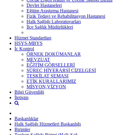
Devlet Hastaneleri
Eğitim Araştırma Hastanesi
Fizik Tedavi ve Rehabilitasyon Hastanesi
Halk Sağlığı Laboratuvarları
İlçe Sağlık Müdürlükleri
Hizmet Standartları
HSYS-MBYS
İç Kontrol
ÖRNEK DOKÜMANLAR
MEVZUAT
EĞİTİM GÖRSELLERİ
SÜREÇ HİYERARŞİ ÇİZELGESİ
TEŞKİLAT ŞEMASI
ETİK KURALLARIMIZ
MİSYON,VİZYON
Bilgi Güvenliği
İletişim
Başkanlıklar
Halk Sağlığı Hizmetleri Başkanlığı
Birimler
Toplum Sağlığı Birimi (Halk Sağ. ...