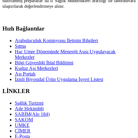
hazırlanmış preparatlar da İl Sağlık Müdürlükleri aracılığı ile laboratuvara
ulaştırılarak değerlendirmeye alınır.
Hızlı Bağlantılar
Arabuluculuk Komisyonu İletişim Bilgileri
Sıtma
Hac Umre Döneminde Menenjit Aşısı Uygulayacak
Merkezler
Bilgi Güvenliği İhlal Bildirimi
Kuduz Aşı Merkezleri
Aşı Portalı
İzinli Biyosidal Ürün Uygulama İşyeri Listesi
LİNKLER
Sağlık Turizmi
Aile Hekimliği
SABİM(Alo 184)
SAKOM
UMKE
CİMER
E-Posta