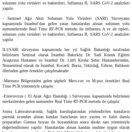
solunum yolu virüsleri ve bakterileri, İnfluenza B, SARS CoV-2 analizleri
yapılır.
- Sentinel Ağır Akut Solunum Yolu Virüsleri (SARI) Sürveyansı
kapsamında İstanbul’dan gelen yatan hastalardan alınan solunum yolu
numunelerinde Real Time RT-PCR metodu ile influenza A ve alt tipleri,
solunum yolu virüsleri ve bakterileri, İnfluenza B, SARS CoV-2 analizleri
yapılır.
ILI/SARI sürveyansı kapsamında her yıl Sağlık Bakanlığı tarafından
belirlenen Sentinal olarak İstanbul Bakırköy Dr. Sadi Konuk Eğitim
Araştırma Hastanesi ve İstanbul Dr. Lütfi Kırdar Şehir Hastanelerinden,
Nonsentinal olarak da İstanbul, Kocaeli, Bursa, Tekirdağ, Edirne, Balıkesir
illerinden gelen örnekler çalışılmaktadır.
-Marmara Bölgesinden gelen şüpheli Mers-cov ve M-pox örnekleri Real
Time PCR yöntemiyle çalışılır.
-Enterovirus ( El Ayak Ağız Hastalığı ) Sürveyansı kapsamında belirlenen
merkezlerden gelen numuneler Real Time RT-PCR metodu ile çalışılır.
Sıtma Laboratuvarında; Sağlık kuruluşlarından yönlendirilen hastaların
parmak ucundan alınan kandan hazırlanan ince yayma ve kalın damla
preparatları Giemsa boyası ile boyandıktan sonra direkt tanı yöntemiyle
değerlendirmesi yapılır. Hastalardan alınan kandan usulüne uygun olarak