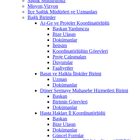
Sağlık Müdürümüz
Misyon,Vizyon
İlçe Sağlık Müdürleri ve Uzmanları
Bağlı Birimler
Ar-Ge ve Projeler Koordinatörlüğü
Başkan Yardımcısı
Bize Ulaşın
Dokümanlar
İletişim
Koordinatörlüğün Görevleri
Proje Çalışmaları
Duyurular
Faaliyetler
Basın ve Halkla İlişkiler Birimi
Uzman
Dokümanlar
Döner Sermaye Muhasebe Hizmetleri Birimi
Başkan
Birimin Görevleri
Dokümanlar
Hasta Hakları İl Koordinatörlüğü
Başkan
Bize Ulaşın
Dokümanlar
Güncel Formlar