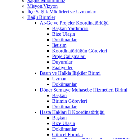
Sağlık Müdürümüz
Misyon,Vizyon
İlçe Sağlık Müdürleri ve Uzmanları
Bağlı Birimler
Ar-Ge ve Projeler Koordinatörlüğü
Başkan Yardımcısı
Bize Ulaşın
Dokümanlar
İletişim
Koordinatörlüğün Görevleri
Proje Çalışmaları
Duyurular
Faaliyetler
Basın ve Halkla İlişkiler Birimi
Uzman
Dokümanlar
Döner Sermaye Muhasebe Hizmetleri Birimi
Başkan
Birimin Görevleri
Dokümanlar
Hasta Hakları İl Koordinatörlüğü
Başkan
Bize Ulaşın
Dokümanlar
Güncel Formlar