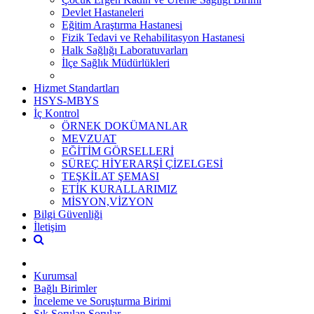
Devlet Hastaneleri
Eğitim Araştırma Hastanesi
Fizik Tedavi ve Rehabilitasyon Hastanesi
Halk Sağlığı Laboratuvarları
İlçe Sağlık Müdürlükleri
Hizmet Standartları
HSYS-MBYS
İç Kontrol
ÖRNEK DOKÜMANLAR
MEVZUAT
EĞİTİM GÖRSELLERİ
SÜREÇ HİYERARŞİ ÇİZELGESİ
TEŞKİLAT ŞEMASI
ETİK KURALLARIMIZ
MİSYON,VİZYON
Bilgi Güvenliği
İletişim
Kurumsal
Bağlı Birimler
İnceleme ve Soruşturma Birimi
Sık Sorulan Sorular