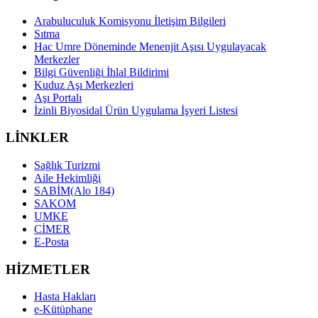
Arabuluculuk Komisyonu İletişim Bilgileri
Sıtma
Hac Umre Döneminde Menenjit Aşısı Uygulayacak
Merkezler
Bilgi Güvenliği İhlal Bildirimi
Kuduz Aşı Merkezleri
Aşı Portalı
İzinli Biyosidal Ürün Uygulama İşyeri Listesi
LİNKLER
Sağlık Turizmi
Aile Hekimliği
SABİM(Alo 184)
SAKOM
UMKE
CİMER
E-Posta
HİZMETLER
Hasta Hakları
e-Kütüphane