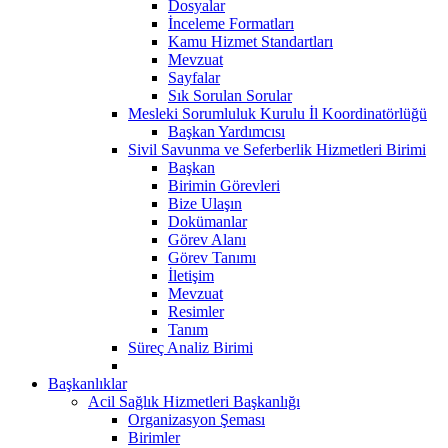
Dosyalar
İnceleme Formatları
Kamu Hizmet Standartları
Mevzuat
Sayfalar
Sık Sorulan Sorular
Mesleki Sorumluluk Kurulu İl Koordinatörlüğü
Başkan Yardımcısı
Sivil Savunma ve Seferberlik Hizmetleri Birimi
Başkan
Birimin Görevleri
Bize Ulaşın
Dokümanlar
Görev Alanı
Görev Tanımı
İletişim
Mevzuat
Resimler
Tanım
Süreç Analiz Birimi
Başkanlıklar
Acil Sağlık Hizmetleri Başkanlığı
Organizasyon Şeması
Birimler