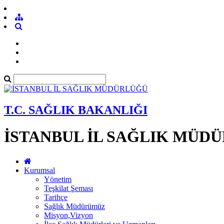
T.C. SAĞLIK BAKANLIĞI
İSTANBUL İL SAĞLIK MÜD
Kurumsal
Yönetim
Teşkilat Şeması
Tarihçe
Sağlık Müdürümüz
Misyon,Vizyon