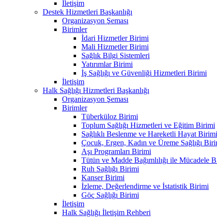
İletişim
Destek Hizmetleri Başkanlığı
Organizasyon Şeması
Birimler
İdari Hizmetler Birimi
Mali Hizmetler Birimi
Sağlık Bilgi Sistemleri
Yatırımlar Birimi
İş Sağlığı ve Güvenliği Hizmetleri Birimi
İletişim
Halk Sağlığı Hizmetleri Başkanlığı
Organizasyon Şeması
Birimler
Tüberküloz Birimi
Toplum Sağlığı Hizmetleri ve Eğitim Birimi
Sağlıklı Beslenme ve Hareketli Hayat Birim
Çocuk, Ergen, Kadın ve Üreme Sağlığı Biri
Aşı Programları Birimi
Tütün ve Madde Bağımlılığı ile Mücadele B
Ruh Sağlığı Birimi
Kanser Birimi
İzleme, Değerlendirme ve İstatistik Birimi
Göç Sağlığı Birimi
İletişim
Halk Sağlığı İletişim Rehberi