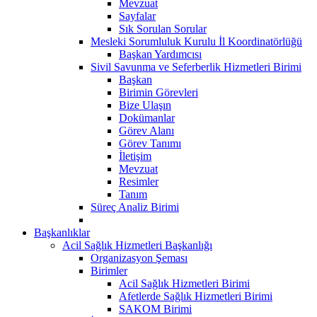
Mevzuat
Sayfalar
Sık Sorulan Sorular
Mesleki Sorumluluk Kurulu İl Koordinatörlüğü
Başkan Yardımcısı
Sivil Savunma ve Seferberlik Hizmetleri Birimi
Başkan
Birimin Görevleri
Bize Ulaşın
Dokümanlar
Görev Alanı
Görev Tanımı
İletişim
Mevzuat
Resimler
Tanım
Süreç Analiz Birimi
Başkanlıklar
Acil Sağlık Hizmetleri Başkanlığı
Organizasyon Şeması
Birimler
Acil Sağlık Hizmetleri Birimi
Afetlerde Sağlık Hizmetleri Birimi
SAKOM Birimi