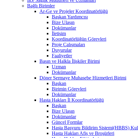
İlçe Sağlık Müdürleri ve Uzmanları
Bağlı Birimler
Ar-Ge ve Projeler Koordinatörlüğü
Başkan Yardımcısı
Bize Ulaşın
Dokümanlar
İletişim
Koordinatörlüğün Görevleri
Proje Çalışmaları
Duyurular
Faaliyetler
Basın ve Halkla İlişkiler Birimi
Uzman
Dokümanlar
Döner Sermaye Muhasebe Hizmetleri Birimi
Başkan
Birimin Görevleri
Dokümanlar
Hasta Hakları İl Koordinatörlüğü
Başkan
Bize Ulaşın
Dokümanlar
Güncel Formlar
Hasta Başvuru Bildirim Sistemi(HBBS) Kull
Hasta Hakları Afiş ve Broşürleri