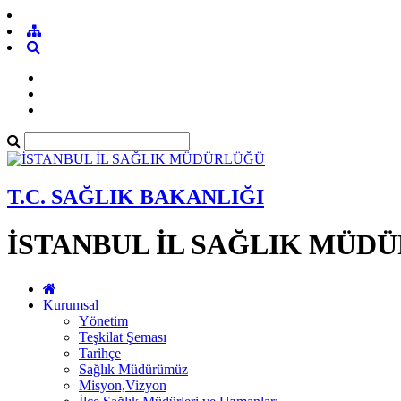
T.C. SAĞLIK BAKANLIĞI
İSTANBUL İL SAĞLIK MÜD
Kurumsal
Yönetim
Teşkilat Şeması
Tarihçe
Sağlık Müdürümüz
Misyon,Vizyon