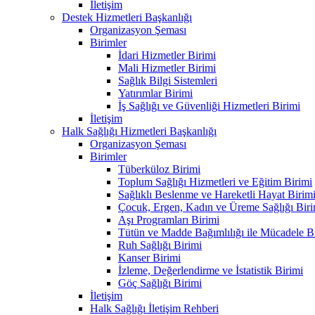
İletişim
Destek Hizmetleri Başkanlığı
Organizasyon Şeması
Birimler
İdari Hizmetler Birimi
Mali Hizmetler Birimi
Sağlık Bilgi Sistemleri
Yatırımlar Birimi
İş Sağlığı ve Güvenliği Hizmetleri Birimi
İletişim
Halk Sağlığı Hizmetleri Başkanlığı
Organizasyon Şeması
Birimler
Tüberküloz Birimi
Toplum Sağlığı Hizmetleri ve Eğitim Birimi
Sağlıklı Beslenme ve Hareketli Hayat Birim
Çocuk, Ergen, Kadın ve Üreme Sağlığı Biri
Aşı Programları Birimi
Tütün ve Madde Bağımlılığı ile Mücadele B
Ruh Sağlığı Birimi
Kanser Birimi
İzleme, Değerlendirme ve İstatistik Birimi
Göç Sağlığı Birimi
İletişim
Halk Sağlığı İletişim Rehberi