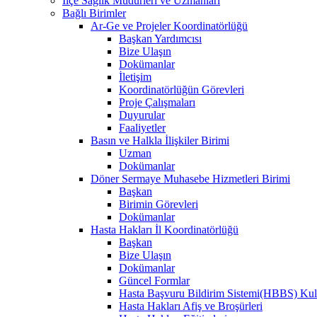
İlçe Sağlık Müdürleri ve Uzmanları
Bağlı Birimler
Ar-Ge ve Projeler Koordinatörlüğü
Başkan Yardımcısı
Bize Ulaşın
Dokümanlar
İletişim
Koordinatörlüğün Görevleri
Proje Çalışmaları
Duyurular
Faaliyetler
Basın ve Halkla İlişkiler Birimi
Uzman
Dokümanlar
Döner Sermaye Muhasebe Hizmetleri Birimi
Başkan
Birimin Görevleri
Dokümanlar
Hasta Hakları İl Koordinatörlüğü
Başkan
Bize Ulaşın
Dokümanlar
Güncel Formlar
Hasta Başvuru Bildirim Sistemi(HBBS) Kull
Hasta Hakları Afiş ve Broşürleri