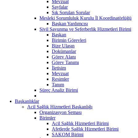
Mevzuat
Sayfalar
Sık Sorulan Sorular
Mesleki Sorumluluk Kurulu İl Koordinatörlüğü
Başkan Yardımcısı
Sivil Savunma ve Seferberlik Hizmetleri Birimi
Başkan
Birimin Görevleri
Bize Ulaşın
Dokümanlar
Görev Alanı
Görev Tanımı
İletişim
Mevzuat
Resimler
Tanım
Süreç Analiz Birimi
Başkanlıklar
Acil Sağlık Hizmetleri Başkanlığı
Organizasyon Şeması
Birimler
Acil Sağlık Hizmetleri Birimi
Afetlerde Sağlık Hizmetleri Birimi
SAKOM Birimi