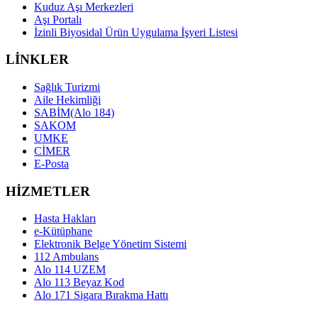
Kuduz Aşı Merkezleri
Aşı Portalı
İzinli Biyosidal Ürün Uygulama İşyeri Listesi
LİNKLER
Sağlık Turizmi
Aile Hekimliği
SABİM(Alo 184)
SAKOM
UMKE
CİMER
E-Posta
HİZMETLER
Hasta Hakları
e-Kütüphane
Elektronik Belge Yönetim Sistemi
112 Ambulans
Alo 114 UZEM
Alo 113 Beyaz Kod
Alo 171 Sigara Bırakma Hattı