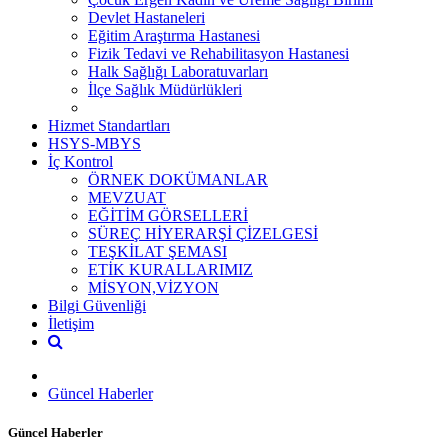
Devlet Hastaneleri
Eğitim Araştırma Hastanesi
Fizik Tedavi ve Rehabilitasyon Hastanesi
Halk Sağlığı Laboratuvarları
İlçe Sağlık Müdürlükleri
Hizmet Standartları
HSYS-MBYS
İç Kontrol
ÖRNEK DOKÜMANLAR
MEVZUAT
EĞİTİM GÖRSELLERİ
SÜREÇ HİYERARŞİ ÇİZELGESİ
TEŞKİLAT ŞEMASI
ETİK KURALLARIMIZ
MİSYON,VİZYON
Bilgi Güvenliği
İletişim
Güncel Haberler
Güncel Haberler