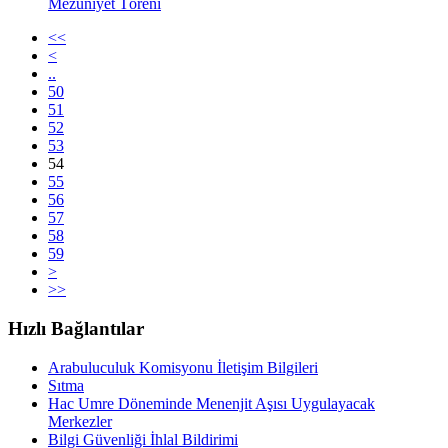
Mezuniyet Töreni
<<
<
..
50
51
52
53
54
55
56
57
58
59
>
>>
Hızlı Bağlantılar
Arabuluculuk Komisyonu İletişim Bilgileri
Sıtma
Hac Umre Döneminde Menenjit Aşısı Uygulayacak
Merkezler
Bilgi Güvenliği İhlal Bildirimi