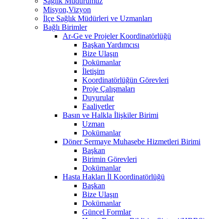
Sağlık Müdürümüz
Misyon,Vizyon
İlçe Sağlık Müdürleri ve Uzmanları
Bağlı Birimler
Ar-Ge ve Projeler Koordinatörlüğü
Başkan Yardımcısı
Bize Ulaşın
Dokümanlar
İletişim
Koordinatörlüğün Görevleri
Proje Çalışmaları
Duyurular
Faaliyetler
Basın ve Halkla İlişkiler Birimi
Uzman
Dokümanlar
Döner Sermaye Muhasebe Hizmetleri Birimi
Başkan
Birimin Görevleri
Dokümanlar
Hasta Hakları İl Koordinatörlüğü
Başkan
Bize Ulaşın
Dokümanlar
Güncel Formlar