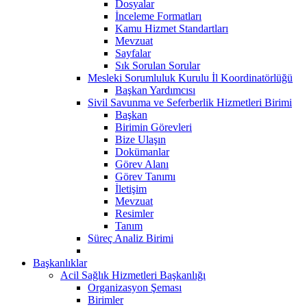
Dosyalar
İnceleme Formatları
Kamu Hizmet Standartları
Mevzuat
Sayfalar
Sık Sorulan Sorular
Mesleki Sorumluluk Kurulu İl Koordinatörlüğü
Başkan Yardımcısı
Sivil Savunma ve Seferberlik Hizmetleri Birimi
Başkan
Birimin Görevleri
Bize Ulaşın
Dokümanlar
Görev Alanı
Görev Tanımı
İletişim
Mevzuat
Resimler
Tanım
Süreç Analiz Birimi
Başkanlıklar
Acil Sağlık Hizmetleri Başkanlığı
Organizasyon Şeması
Birimler