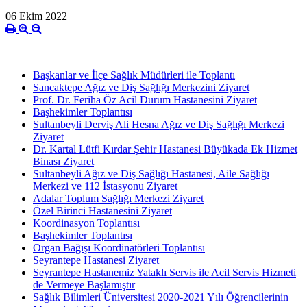
06 Ekim 2022
Başkanlar ve İlçe Sağlık Müdürleri ile Toplantı
Sancaktepe Ağız ve Diş Sağlığı Merkezini Ziyaret
Prof. Dr. Feriha Öz Acil Durum Hastanesini Ziyaret
Başhekimler Toplantısı
Sultanbeyli Derviş Ali Hesna Ağız ve Diş Sağlığı Merkezi
Ziyaret
Dr. Kartal Lütfi Kırdar Şehir Hastanesi Büyükada Ek Hizmet
Binası Ziyaret
Sultanbeyli Ağız ve Diş Sağlığı Hastanesi, Aile Sağlığı
Merkezi ve 112 İstasyonu Ziyaret
Adalar Toplum Sağlığı Merkezi Ziyaret
Özel Birinci Hastanesini Ziyaret
Koordinasyon Toplantısı
Başhekimler Toplantısı
Organ Bağışı Koordinatörleri Toplantısı
Seyrantepe Hastanesi Ziyaret
Seyrantepe Hastanemiz Yataklı Servis ile Acil Servis Hizmeti
de Vermeye Başlamıştır
Sağlık Bilimleri Üniversitesi 2020-2021 Yılı Öğrencilerinin